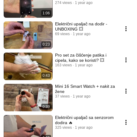
274 views
1 year ago
1:06
Električni upaljač na dodir -
UNBOXING 💥
69 views
1 year ago
0:23
Pro set za čišćenje patika i
cipela, kako se koristi? 💥
163 views
1 year ago
0:43
Mini 16 Smart Watch + nakit za
žene
37 views
1 year ago
0:39
Električni upaljač sa senzorom
dodira 🔥
325 views
1 year ago