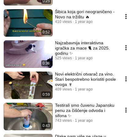
0:25
Šibica koja gori neograničeno -
Novo na tržištu 🔥
410 views
1 year ago
0:52
Najzabavnija interaktivna
igračka za mace 🐈 za 2025.
godinu ✨
525 views
1 year ago
0:36
Novi električni otvarač za vino.
Stari bespotrebno koristiti posle
ovoga 🍷
409 views
1 year ago
0:59
Testirali smo čuvenu Japansku
penu za čišćenje odvoda i
sifona ✨
743 views
1 year ago
0:43
Dlake nam više ne ulaze u