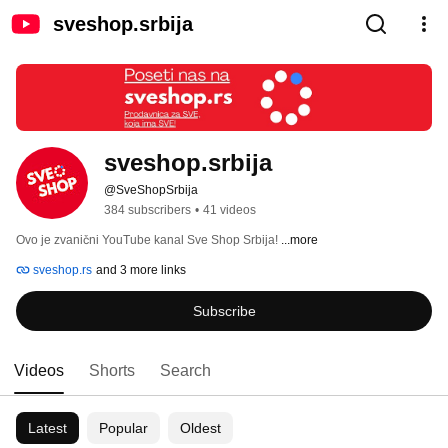
sveshop.srbija
sveshop.srbija
@SveShopSrbija
384 subscribers
•
41 videos
Ovo je zvanični YouTube kanal Sve Shop Srbija! 
...more
sveshop.rs
and 3 more links
Subscribe
Videos
Shorts
Search
Latest
Popular
Oldest