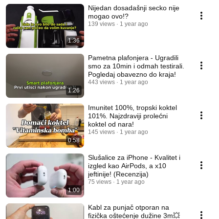
Nijedan dosadašnji secko nije
mogao ovo!?
139 views
1 year ago
1:36
Pametna plafonjera - Ugradili
smo za 10min i odmah testirali.
Pogledaj obavezno do kraja!
443 views
1 year ago
1:26
Imunitet 100%, tropski koktel
101%. Najzdraviji prolećni
koktel od nara!
145 views
1 year ago
0:58
Slušalice za iPhone - Kvalitet i
izgled kao AirPods, a x10
jeftinije! (Recenzija)
75 views
1 year ago
1:00
Kabl za punjač otporan na
fizička oštećenje dužine 3m💥