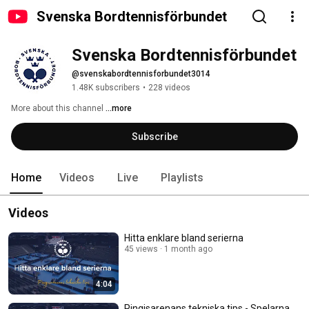
Svenska Bordtennisförbundet
Svenska Bordtennisförbundet
@svenskabordtennisforbundet3014
1.48K subscribers
•
228 videos
More about this channel
...more
Subscribe
Home
Videos
Live
Playlists
Videos
Hitta enklare bland serierna
45 views
1 month ago
4:04
Pingisarenans tekniska tips - Spelarna