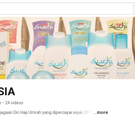
SIA
s
•
24 videos
aan Diri Haji Umrah yang dipercayai sejak 2017. 
...more
kongsi maklumat-maklumat yang berguna untuk bakal 