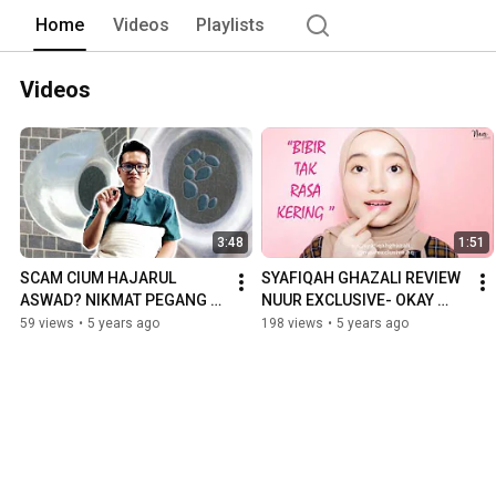
Home
Videos
Playlists
Videos
3:48
1:51
SCAM CIUM HAJARUL 
SYAFIQAH GHAZALI REVIEW 
ASWAD? NIKMAT PEGANG 
NUUR EXCLUSIVE- OKAY 
HAJARUL ASWAD?
KE??
59 views
•
5 years ago
198 views
•
5 years ago