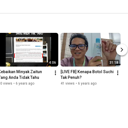
4:06
31:18
Kebaikan Minyak Zaitun 
[LIVE FB] Kenapa Botol Suchi 
Yang Anda Tidak Tahu
Tak Penuh?
60 views
•
6 years ago
41 views
•
6 years ago