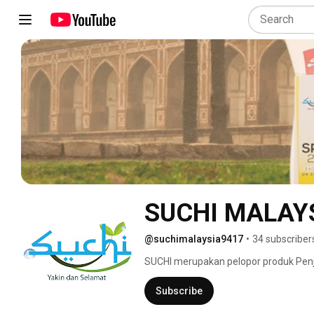
SUCHI MALAY
@suchimalaysia9417
•
34 subscriber
SUCHI merupakan pelopor produk Penjag
Melalui channel youtube ini kami ber
jemaah Haji & Umrah. 
Subscribe