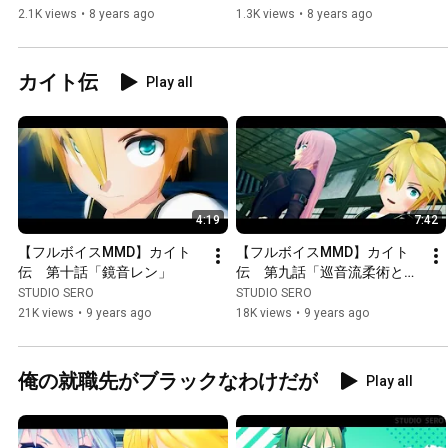
2.1K views
•
8 years ago
1.3K views
•
8 years ago
カイト伝
Play all
4:19
7:42
【フルボイスMMD】カイト
【フルボイスMMD】カイト
伝　第十話「鏡音レン」
伝　第九話「巡音流柔術と鏡
音流空手」
STUDIO SERO
STUDIO SERO
21K views
•
9 years ago
18K views
•
9 years ago
俺の就職先がブラックなわけだが
Play all