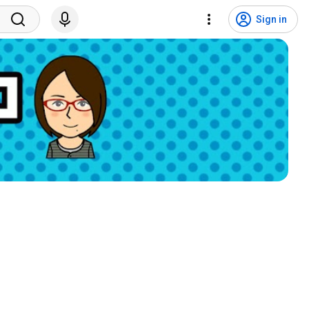
Sign in