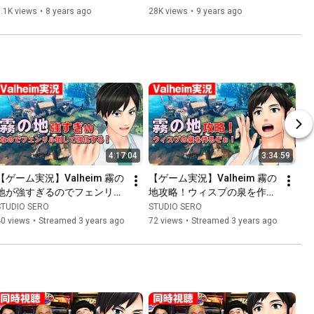
.1K views
•
8 years ago
28K views
•
9 years ago
4:17:04
3:34:59
【ゲーム実況】Valheim 霧の
【ゲーム実況】Valheim 霧の
地が強すぎるのでフェンリル
地攻略！ウィスプの泉を作
倒して強化する【#セロ配
る！【#セロ配信】
STUDIO SERO
STUDIO SERO
信】
40 views
•
Streamed 3 years ago
72 views
•
Streamed 3 years ago