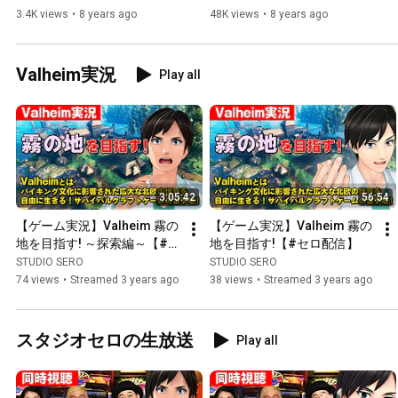
3.4K views
•
8 years ago
48K views
•
8 years ago
Valheim実況
Play all
3:05:42
56:54
【ゲーム実況】Valheim 霧の
【ゲーム実況】Valheim 霧の
地を目指す! ～探索編～【#セ
地を目指す!【#セロ配信】
ロ配信】
STUDIO SERO
STUDIO SERO
74 views
•
Streamed 3 years ago
38 views
•
Streamed 3 years ago
スタジオセロの生放送
Play all