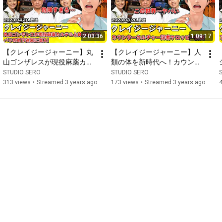
2:03:36
1:09:17
【クレイジージャーニー】丸
【クレイジージャーニー】人
山ゴンザレスが現役麻薬カル
類の体を新時代へ！カウンタ
テルと鉢合わせ!? パリの地下
ーカルチャー記者ケロッピー
STUDIO SERO
STUDIO SERO
迷宮に潜入!!を同時視聴【#ス
前田を同時視聴！【#スタセ
313 views
•
Streamed 3 years ago
173 views
•
Streamed 3 years ago
タセロ配信】
ロ配信】