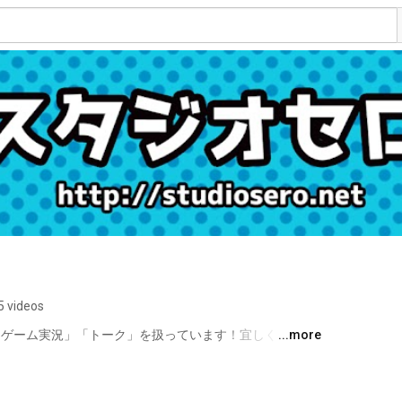
5 videos
「ゲーム実況」「トーク」を扱っています！宜しくお願い
...more