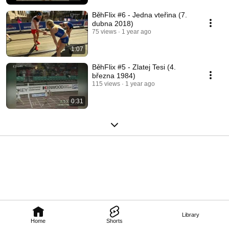
BěhFlix #6 - Jedna vteřina (7.
dubna 2018)
75 views
1 year ago
1:07
BěhFlix #5 - Zlatej Tesi (4.
března 1984)
115 views
1 year ago
0:31
Library
Home
Shorts