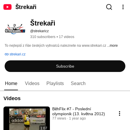
Štrekaři
Štrekaři
@strekaricz
310 subscribers
•
17 videos
To nejlepší z říše českých vytrvalců naleznete na www.strekari.cz 
...more
strekari.cz
Subscribe
Home
Videos
Playlists
Search
Videos
BěhFlix #7 - Poslední
olympionik (13. května 2012)
77 views
1 year ago
1:07