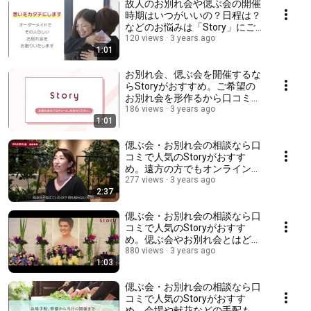
口コミランキング上位人気。
故人のお別れ会や偲ぶ会の開催
時期はいつがいいの？日程は？
などのお悩みは「Story」にご
相談下さい。お別れ会・偲ぶ会
120 views
3 years ago
1:01
をオーダーメイドで企画・運営
するから口コミランキングでも
上位人気でおすすめ。
お別れ会、偲ぶ会を開催するな
らStoryがおすすめ。ご希望の
お別れ会を形作るから口コミラ
ンキング上位の人気。平服でお
186 views
3 years ago
1:01
越しくださいなどのお別れ会の
マナーもプランナーがアドバイ
スするから頼りになる！
偲ぶ会・お別れ会の相談なら口
コミで人気のStoryがおすす
め。遠方の方でもオンラインや
リモートで参加できる新しい追
277 views
3 years ago
2:37
悼の形「VRお別れ会」でお別れ
の機会を実現しませんか。
偲ぶ会・お別れ会の相談なら口
コミで人気のStoryがおすす
め。偲ぶ会やお別れ会とはどん
なものなのか、流れや方法など
880 views
3 years ago
1:03
やり方の事例をご覧ください
偲ぶ会・お別れ会の相談なら口
コミで人気のStoryがおすす
め。会場や献花などの手配もお