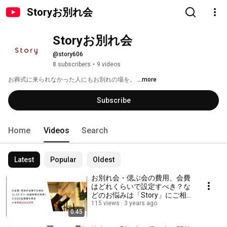
Storyお別れ会
Storyお別れ会
@story606
8 subscribers
•
9 videos
お葬式に来られなかった人にもお別れの場を。 
...more
Subscribe
Home
Videos
Search
Latest
Popular
Oldest
お別れ会・偲ぶ会の費用、会費
はどれくらいで設定すべき？な
どのお悩みは「Story」にご相
談下さい。お別れ会・偲ぶ会を
115 views
3 years ago
0:45
オーダーメイドで企画・運営、
疑問にも真摯にお答えするから