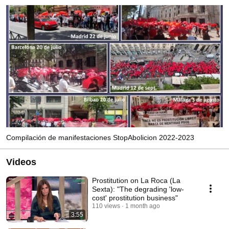
Compilación de manifestaciones StopAbolicion 2022-2023
Videos
Prostitution on La Roca (La
Sexta): "The degrading 'low-
cost' prostitution business"
110 views
1 month ago
3:55