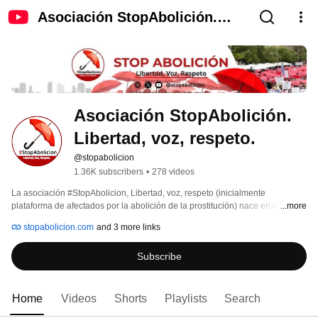
Asociación StopAbolición.
Libertad, voz, respeto.
Asociación StopAbolición. 
Libertad, voz, respeto.
@stopabolicion
1.36K subscribers
•
278 videos
La asociación #StopAbolicion, Libertad, voz, respeto (inicialmente 
plataforma de afectados por la abolición de la prostitución) nace en mayo de 
...more
2022 ante la súbita aparición de la ley más criminalizadora del trabajo 
stopabolicion.com
and 3 more links
sexual en Europa presentada por el PSOE de Pedro Sánchez y Carmen 
Calvo. 
Subscribe
Home
Videos
Shorts
Playlists
Search