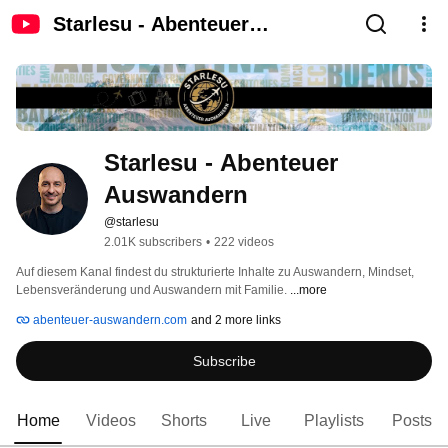
Starlesu - Abenteuer
Auswandern
Starlesu - Abenteuer 
Auswandern
@starlesu
2.01K subscribers
•
222 videos
Auf diesem Kanal findest du strukturierte Inhalte zu Auswandern, Mindset, 
Lebensveränderung und Auswandern mit Familie. 
...more
abenteuer-auswandern.com
and 2 more links
Subscribe
Home
Videos
Shorts
Live
Playlists
Posts