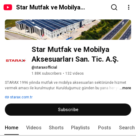
Star Mutfak ve Mobilya
Aksesuarları San. Tic. A.Ş.
Star Mutfak ve Mobilya 
Aksesuarları San. Tic. A.Ş.
@staraxofficial
1.88K subscribers
•
132 videos
STARAX 1996 yılında mutfak ve mobilya aksesuarları sektöründe hizmet 
vermek amacı ile kurulmuştur. Kurulduğumuz günden bu yana her yıl artan 
...more
ürün çeşitliliği, büyüyen iş gücü ve kapasitemizle, doğaya, çevreye ve 
starax.com.tr
çalışanlarımıza saygı bilinciyle 27. yılımızda Tekirdağ Velimeşe Organize 
Sanayi Bölgesindeki 32.500m2 kapalı, 10.000m2 açık alana sahip fabrika 
Subscribe
binamızda genç dinamik çalışanımız ile kaliteden ödün vermeden üretime 
devam etmekteyiz. 
Home
Videos
Shorts
Playlists
Posts
Search