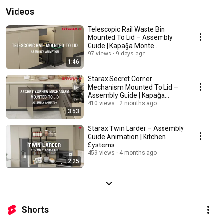
Videos
Telescopic Rail Waste Bin
Mounted To Lid – Assembly
Guide | Kapağa Monte
Teleskopik Raylı Çöp Kovası
97 views
9 days ago
1:46
Starax Secret Corner
Mechanism Mounted To Lid –
Assembly Guide | Kapağa
Monte Körköşe Mekanizması
410 views
2 months ago
3:53
Starax Twin Larder – Assembly
Guide Animation | Kitchen
Systems
459 views
4 months ago
2:25
Shorts