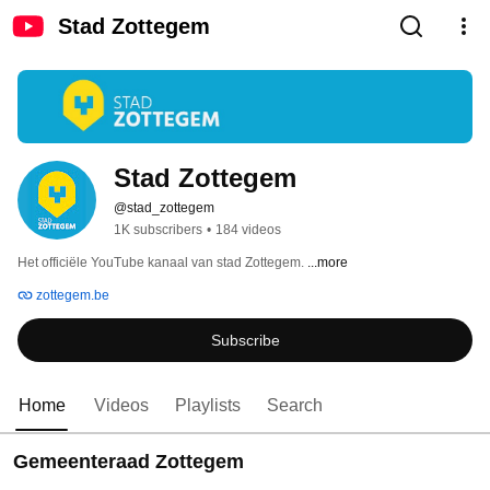
Stad Zottegem
Stad Zottegem
@stad_zottegem
1K subscribers
•
184 videos
Het officiële YouTube kanaal van stad Zottegem. 
...more
zottegem.be
Subscribe
Home
Videos
Playlists
Search
Gemeenteraad Zottegem