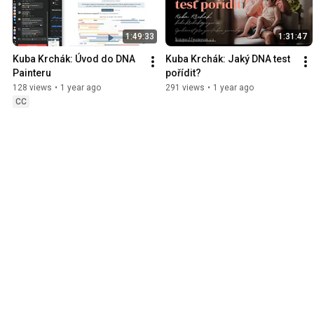
1:49:33
1:31:47
Kuba Krchák: Úvod do DNA 
Kuba Krchák: Jaký DNA test 
Painteru
pořídit?
128 views
•
1 year ago
291 views
•
1 year ago
CC