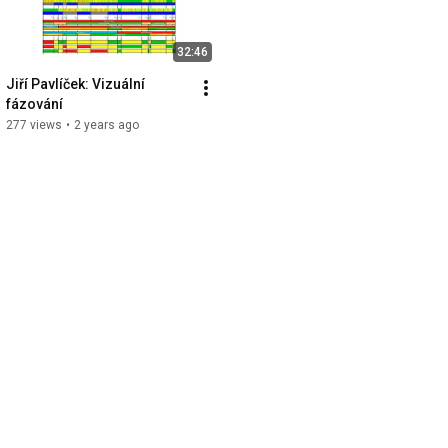
32:46
Jiří Pavlíček: Vizuální 
fázování
277 views
•
2 years ago