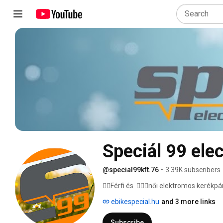
Speciál 99 elec
@special99kft.76
•
3.39K subscribers
🚴‍♂️Férfi és  🚴🏻‍♀️női elektromos ker
ebikespecial.hu
and 3 more links
Subscribe