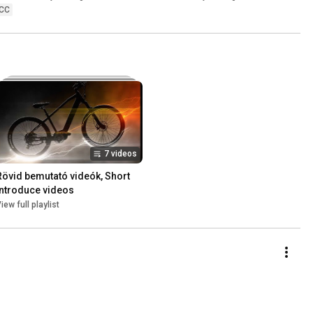
🥳 bemutató videó és 
CC
használati tippek
7 videos
Rövid bemutató videók, Short 
introduce videos
iew full playlist