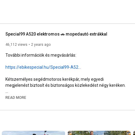
Special99 A520 elektromos 🚗 mopedautó extrákkal
46,112 views
2 years ago
További információk és megvásárlás: 

https://ebikespecial.hu/Special99-A52...
Kétszemélyes segédmotoros kerékpár, mely egyedi 
megjelenést biztosít és biztonságos közlekedést négy keréken.

Rengeteg extrával:

READ MORE
Elektromos ablaktörlők és elektromos ablakmosó.

Távirányítású központi zárral, riasztóval.

Fűtésre is alkalmas ventilátor.

Elektromos ablakok,

Tolató kamera,

Elöl és hátul is hidraulikus tárcsafékekkel szerelt.
