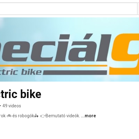
tric bike
•
49 videos
ékpárok 🚲 és robogók🛵  👉Bemutató videók. 
...more