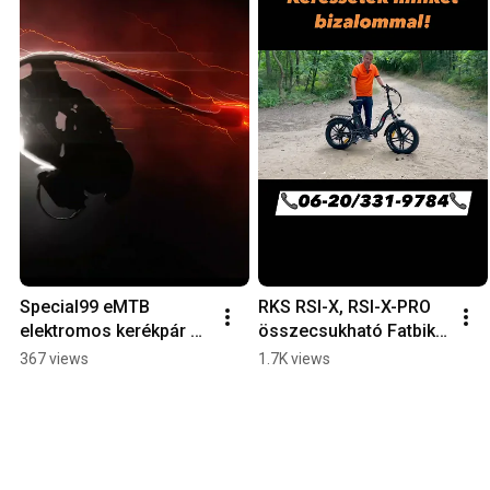
Special99 eMTB 
RKS RSI-X, RSI-X-PRO 
elektromos kerékpár 😎 
összecsukható Fatbike 
USA PARTS
elektromos kerékpár
367 views
1.7K views