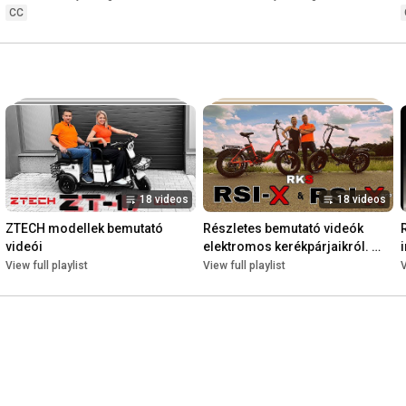
CC
18 videos
18 videos
ZTECH modellek bemutató 
Részletes bemutató videók 
videói
elektromos kerékpárjaikról. 
Detailed introducing videos of 
View full playlist
View full playlist
V
our electric bicycles.