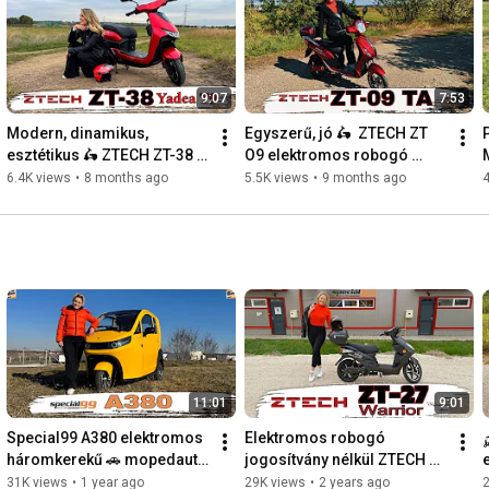
Nagy méretű Digitális műszerfal és rádió is megtalálható benne 
további extraként.

Az ár tartalmazza az üzembehelyezést és a töltőt.

9:07
7:53
Mozgássérültek számára kiállított utalványt is elfogadunk.
Modern, dinamikus, 
Egyszerű, jó 🛵  ZTECH ZT 
esztétikus 🛵 ZTECH ZT-38 
O9 elektromos robogó 
YADEA T9 elektromos 
bemutató
6.4K views
•
8 months ago
5.5K views
•
9 months ago
4
robogó
11:01
9:01
Special99 A380 elektromos 
Elektromos robogó 
háromkerekű 🚗 mopedautó 
jogosítvány nélkül ZTECH ZT 
extrákkal
27
31K views
•
1 year ago
29K views
•
2 years ago