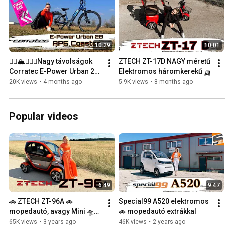
10:29
10:01
🚴‍♂️🏔️🚴🏻‍♀️Nagy távolságok 
ZTECH ZT-17D NAGY méretű 
Corratec E-Power Urban 28 
Elektromos háromkerekű 🛺
AP5 Coaster elektromos 
20K views
•
4 months ago
5.9K views
•
8 months ago
kerékpár
Popular videos
6:49
9:47
🚗 ZTECH ZT-96A 🚗 
Special99 A520 elektromos 
mopedautó, avagy Mini 🛸👽 
🚗 mopedautó extrákkal
Űrjárgány bemutató videó
65K views
•
3 years ago
46K views
•
2 years ago