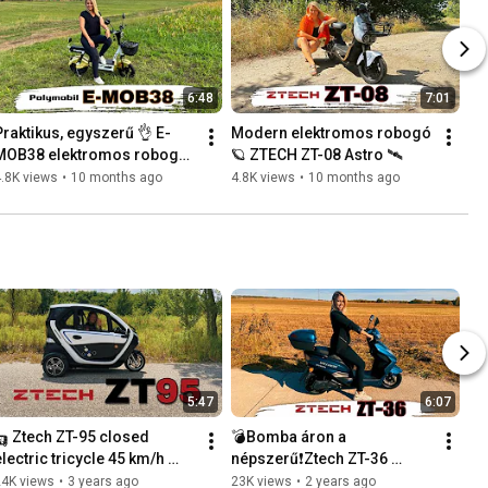
6:48
7:01
Praktikus, egyszerű 👌 E-
Modern elektromos robogó 
MOB38 elektromos robogó 
🪐 ZTECH ZT-08 Astro 🛰️
bemutató
.8K views
•
10 months ago
4.8K views
•
10 months ago
5:47
6:07
🛺 Ztech ZT-95 closed 
💣Bomba áron a 
electric tricycle 45 km/h 
népszerű❗️Ztech ZT-36 
presentation video
elektromos robogó❗️🛵 💣📢
24K views
•
3 years ago
23K views
•
2 years ago