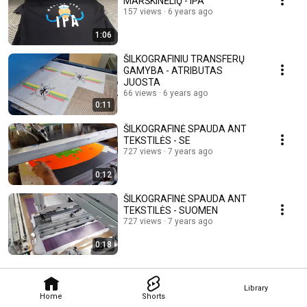
MARŠKINĖLIŲ - IPA
157 views
6 years ago
1:06
ŠILKOGRAFINIU TRANSFERŲ
GAMYBA - ATRIBUTAS
JUOSTA
66 views
6 years ago
0:11
ŠILKOGRAFINĖ SPAUDA ANT
TEKSTILĖS - SE
727 views
7 years ago
0:12
ŠILKOGRAFINĖ SPAUDA ANT
TEKSTILĖS - SUOMEN
727 views
7 years ago
0:18
Library
Home
Shorts