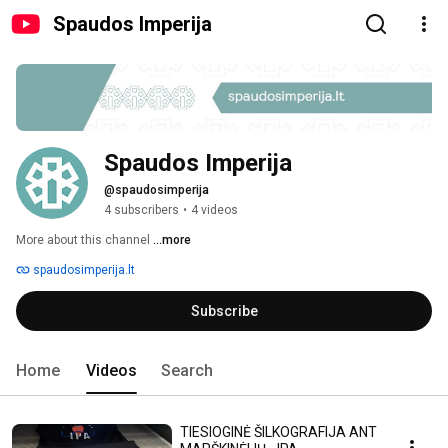
Spaudos Imperija
Spaudos Imperija
@spaudosimperija
4 subscribers
•
4 videos
More about this channel
...more
spaudosimperija.lt
Subscribe
Home
Videos
Search
TIESIOGINĖ ŠILKOGRAFIJA ANT