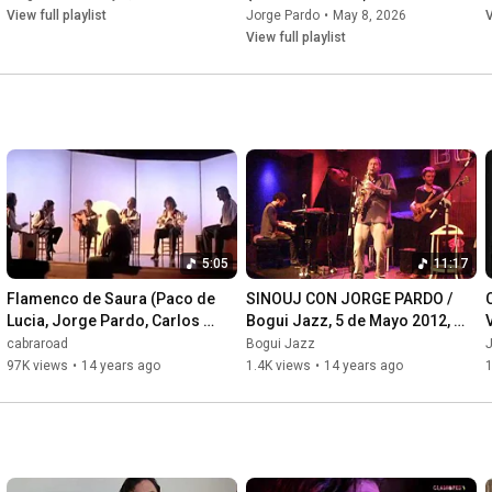
View full playlist
Jorge Pardo
•
May 8, 2026
V
View full playlist
5:05
11:17
Flamenco de Saura (Paco de 
SINOUJ CON JORGE PARDO / 
Lucia, Jorge Pardo, Carlos 
Bogui Jazz, 5 de Mayo 2012, 
Benavent...).flv
"Naima"
cabraroad
Bogui Jazz
97K views
•
14 years ago
1.4K views
•
14 years ago