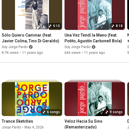
9:10
8:18
Sólo Quiero Caminar (feat. 
Una Vez Tendí la Mano (feat. 
Javier Colina, Tino Di Geraldo)
Potito, Agustín Carbonell Bola)
Soy Jorge Pardo
Soy Jorge Pardo
S
8.7K views
•
11 years ago
666 views
•
11 years ago
6 songs
9 songs
Trance Sketches
Veloz Hacia Su Sino 
(Remasterizado)
Jorge Pardo
•
May 4, 2026