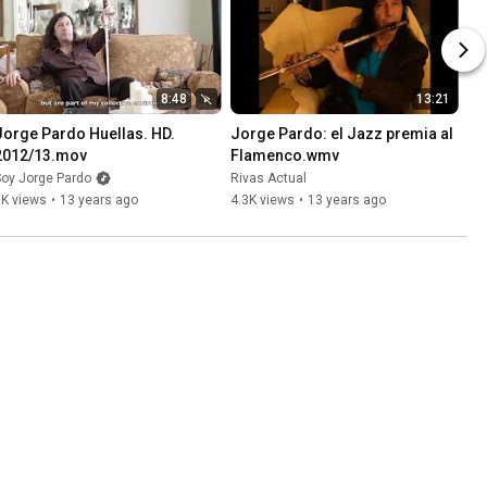
8:48
13:21
Jorge Pardo Huellas. HD. 
Jorge Pardo: el Jazz premia al 
2012/13.mov
Flamenco.wmv
oy Jorge Pardo
Rivas Actual
5K views
•
13 years ago
4.3K views
•
13 years ago