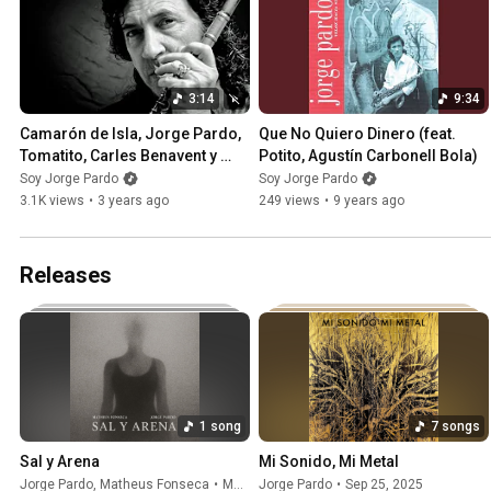
3:14
9:34
Camarón de Isla, Jorge Pardo, 
Que No Quiero Dinero (feat. 
Tomatito, Carles Benavent y 
Potito, Agustín Carbonell Bola)
Juan Carmona.
Soy Jorge Pardo
Soy Jorge Pardo
3.1K views
•
3 years ago
249 views
•
9 years ago
Releases
1 song
7 songs
Sal y Arena
Mi Sonido, Mi Metal
Jorge Pardo
,
Matheus Fonseca
•
May 4, 2026
Jorge Pardo
•
Sep 25, 2025