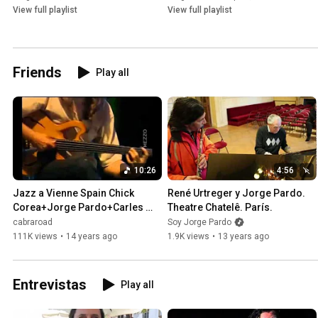
View full playlist
View full playlist
Friends
Play all
10:26
4:56
Jazz a Vienne Spain Chick 
René Urtreger y Jorge Pardo. 
Corea+Jorge Pardo+Carles 
Theatre Chatelê. París.
Benavent+Rubem Dantas+Tom 
cabraroad
Soy Jorge Pardo
Brechtlein
111K views
•
14 years ago
1.9K views
•
13 years ago
Entrevistas
Play all