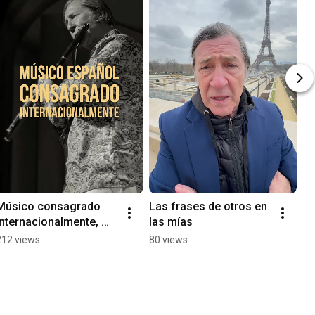
Músico consagrado 
Las frases de otros en 
internacionalmente, 
las mías
Jorge Pardo.
212 views
80 views