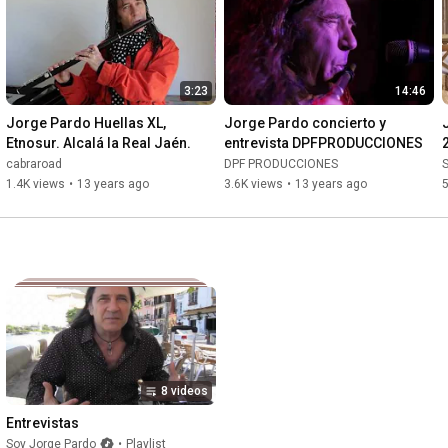
3:23
14:46
Jorge Pardo Huellas XL, 
Jorge Pardo concierto y 
Etnosur. Alcalá la Real Jaén.
entrevista DPFPRODUCCIONES
cabraroad
DPF PRODUCCIONES
S
1.4K views
•
13 years ago
3.6K views
•
13 years ago
8 videos
Entrevistas
Soy Jorge Pardo
•
Playlist