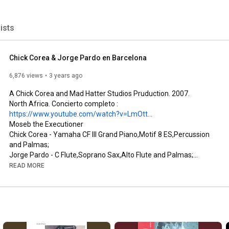
lists
Chick Corea & Jorge Pardo en Barcelona
6,876 views
3 years ago
A Chick Corea and Mad Hatter Studios Pruduction. 2007.

North Africa. Concierto completo : 
https://www.youtube.com/watch?v=LmOtt...
Moseb the Executioner

Chick Corea - Yamaha CF III Grand Piano,Motif 8 ES,Percussion 
and Palmas;

Jorge Pardo - C Flute,Soprano Sax,Alto Flute and Palmas;

Carles Benavent - Bass and Palmas;

READ MORE
Rubern Dantas - Percussion,Calimba and Palmas;

Tom Brechtlein - Drums and Palmas;

Hossam Ramzy - Egyptian Tabla;

Auxi Fernandez and Tomasito Moreno Romero - Flamenco 
Dancers and Palmas