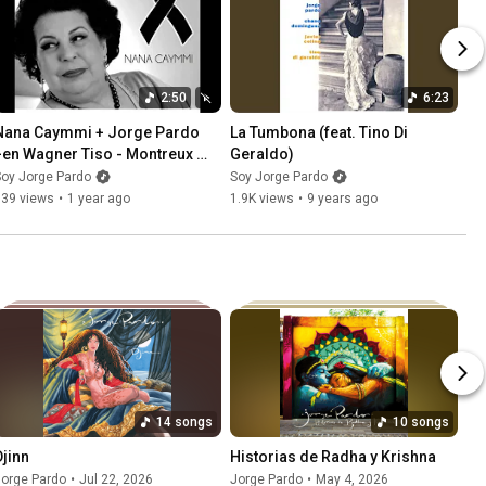
2:50
6:23
Nana Caymmi + Jorge Pardo 
La Tumbona (feat. Tino Di 
+en Wagner Tiso - Montreux 
Geraldo)
1989
oy Jorge Pardo
Soy Jorge Pardo
539 views
•
1 year ago
1.9K views
•
9 years ago
14 songs
10 songs
Djinn
Historias de Radha y Krishna
Jorge Pardo
•
Jul 22, 2026
Jorge Pardo
•
May 4, 2026