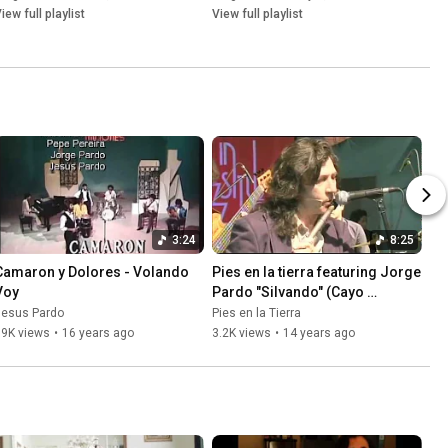
iew full playlist
View full playlist
3:24
8:25
Camaron y Dolores - Volando 
Pies en la tierra featuring Jorge 
Voy
Pardo "Silvando" (Cayo 
iturralde)
Jesus Pardo
Pies en la Tierra
19K views
•
16 years ago
3.2K views
•
14 years ago