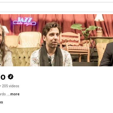
do
•
205 videos
rdo. 
...more
ks