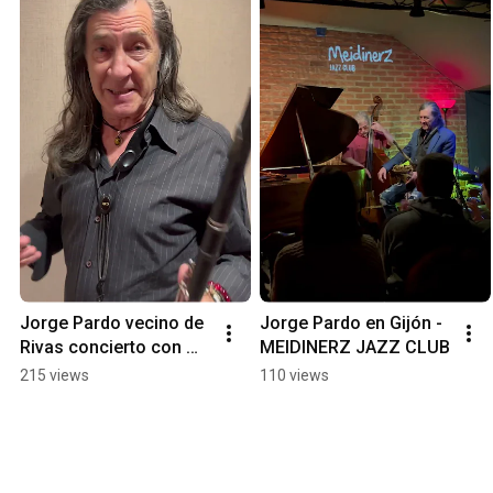
Jorge Pardo vecino de 
Jorge Pardo en Gijón - 
Rivas concierto con 
MEIDINERZ JAZZ CLUB
Guinga.
215 views
110 views