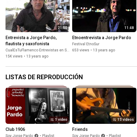
21:50
11:48
Entrevista a Jorge Pardo, 
Etnoentrevista a Jorge Pardo
flautista y saxofonista
Festival EtnoSur
CualEsTuFlamenco Entrevistas en Sevilla
653 views
•
13 years ago
15K views
•
13 years ago
LISTAS DE REPRODUCCIÓN
1 video
13 videos
Club 1906
Friends
Soy Jorge Pardo
•
Playlist
Soy Jorge Pardo
•
Playlist