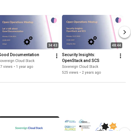
34:43
48:44
Good Documentation
Security Insights: 
OpenStack and SCS
overeign Cloud Stack
37 views
•
1 year ago
Sovereign Cloud Stack
525 views
•
2 years ago