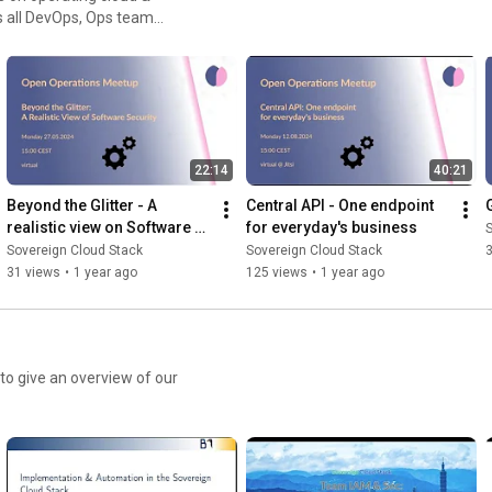
es all DevOps, Ops team
solutions in modern cloud
st practices, failures and
 bring transparency into ops.
nd cloud
 We want to improve the
22:14
40:21
t practices, failure,
Beyond the Glitter - A 
Central API - One endpoint 
realistic view on Software 
for everyday's business
S
tions-meetup/
Security
Sovereign Cloud Stack
Sovereign Cloud Stack
31 views
•
1 year ago
125 views
•
1 year ago
o give an overview of our