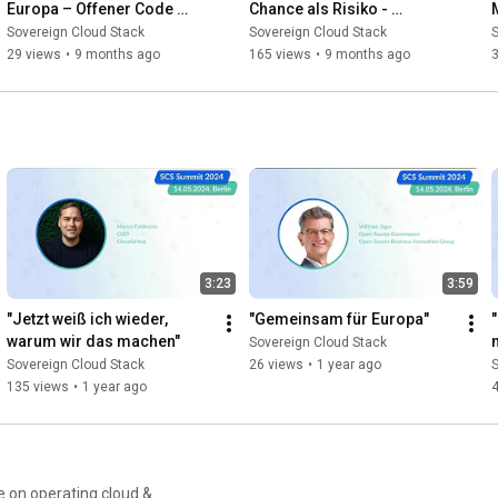
Europa – Offener Code 
Chance als Risiko - 
gegen Digitale Abhängigkeit 
eGovernment Podcast (SCS 
Sovereign Cloud Stack
Sovereign Cloud Stack
S
(SCS Summit 2025)
Summit 2025)
29 views
•
9 months ago
165 views
•
9 months ago
3:23
3:59
"Jetzt weiß ich wieder, 
"Gemeinsam für Europa"
warum wir das machen"
Sovereign Cloud Stack
Sovereign Cloud Stack
26 views
•
1 year ago
S
135 views
•
1 year ago
 on operating cloud &