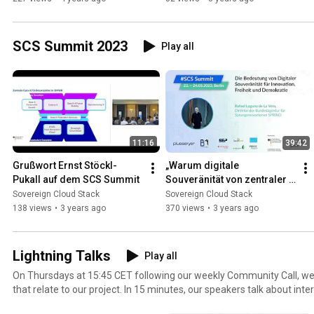
SCS Summit 2023
Play all
11:16
39:42
Grußwort Ernst Stöckl-
„Warum digitale 
Pukall auf dem SCS Summit
Souveränität von zentraler 
Bedeutung für Innovation, 
Sovereign Cloud Stack
Sovereign Cloud Stack
Freiheit und Demokratie ist“
138 views
•
3 years ago
370 views
•
3 years ago
Lightning Talks
Play all
On Thursdays at 15:45 CET following our weekly Community Call, we h
that relate to our project. In 15 minutes, our speakers talk about inte
share inspiring insights.