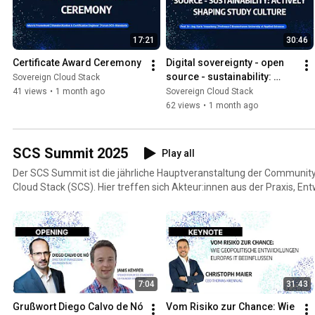
werden hinterfragt, Betriebserfahrungen geteilt und neue Impulse f
Infrastrukturen gesetzt. Als jährlicher Fixpunkt der SCS-Community bündelt er Zusammenarbeit,
17:21
30:46
Orientierung und Weiterentwicklung.
Certificate Award Ceremony
Digital sovereignty - open 
source - sustainability: 
Sovereign Cloud Stack
actively shaping study 
41 views
•
1 month ago
Sovereign Cloud Stack
culture
62 views
•
1 month ago
SCS Summit 2025
Play all
Der SCS Summit ist die jährliche Hauptveranstaltung der Communit
Cloud Stack (SCS). Hier treffen sich Akteur:innen aus der Praxis, En
Forschung und der Community, um Erfahrungen zu Cloud Computing 
auszutauschen. Der Summit fördert praxisnahen Wissenstransfer, 
gemeinsame Weiterentwicklung souveräner Cloud-Infrastrukturen.
7:04
31:43
Grußwort Diego Calvo de Nó 
Vom Risiko zur Chance: Wie 