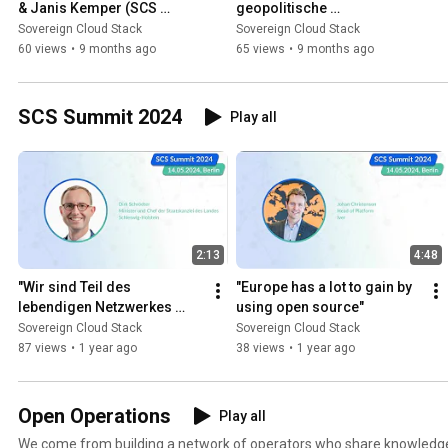
& Janis Kemper (SCS 
geopolitische 
Summit 2025)
Entwicklungen Europas IT 
Sovereign Cloud Stack
Sovereign Cloud Stack
beeinflussen (SCS Summit 
60 views
•
9 months ago
65 views
•
9 months ago
2025)
SCS Summit 2024
Play all
2:13
4:48
"Wir sind Teil des 
"Europe has a lot to gain by 
lebendigen Netzwerkes 
using open source"
Digitale Souveränität"
Sovereign Cloud Stack
Sovereign Cloud Stack
87 views
•
1 year ago
38 views
•
1 year ago
Open Operations
Play all
We come from building a network of operators who share knowledge