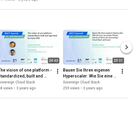
24:40
20:31
The vision of one platform - 
Bauen Sie Ihren eigenen 
standardized, built and 
Hyperscaler: Wie Sie eine 
operated by many.
souveräne Private Cloud auf 
overeign Cloud Stack
Sovereign Cloud Stack
Basis des SCS aufbauen
48 views
•
3 years ago
259 views
•
3 years ago