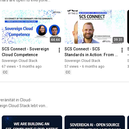
Interested in learning more? Join us during our first SCS 
Summit on 23rd and 24th of May 2023 in Berlin: 
https://events.scs.community/scs-summ...
44:44
39:31
SCS Connect - Sovereign 
SCS Connect - SCS 
Cloud Competence
Standards in Action: From 
Implementation to 
Sovereign Cloud Stack
Sovereign Cloud Stack
S
Certification
67 views
•
5 months ago
57 views
•
6 months ago
CC
CC
eränität in Cloud-
en Community. Damit aus
es Austausch und
itekturentscheidungen