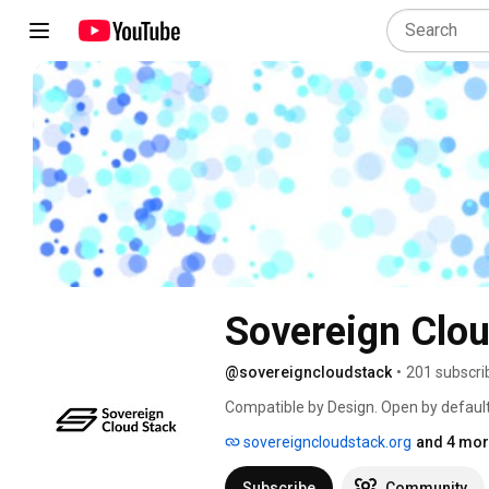
Sovereign Clou
@sovereigncloudstack
•
201 subscri
Compatible by Design. Open by default
sovereigncloudstack.org
and 4 mor
Subscribe
Community