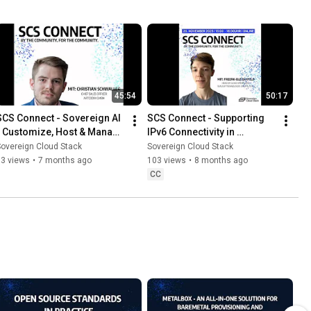
45:54
50:17
SCS Connect - Sovereign AI 
SCS Connect - Supporting 
- Customize, Host & Manage 
IPv6 Connectivity in 
Secure AI Infrastructure on 
OpenStack
overeign Cloud Stack
Sovereign Cloud Stack
SCS Cloud
33 views
•
7 months ago
103 views
•
8 months ago
CC