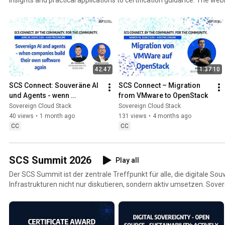
and include time for questions and discussion.
42:47
1:37:10
SCS Connect: Souveräne AI 
SCS Connect – Migration 
und Agents - wenn 
from VMware to OpenStack
Unternehmen ihre Software 
Sovereign Cloud Stack
Sovereign Cloud Stack
wieder selber bauen
40 views
•
1 month ago
131 views
•
4 months ago
CC
CC
SCS Summit 2026
Play all
Der SCS Summit ist der zentrale Treffpunkt für alle, die digitale Souv
Infrastrukturen nicht nur diskutieren, sondern aktiv umsetzen. Sovereign Cloud Stack lebt von
Offenheit, Transparenz und Neutralität – getragen von einer aktiv
technischen Konzepten tragfähige Infrastruktur entsteht, braucht 
Zusammenarbeit über Organisationsgrenzen hinweg. Genau dafür bietet der Summit den
passenden Rahmen: Praxis und Strategie kommen zusammen, Arch