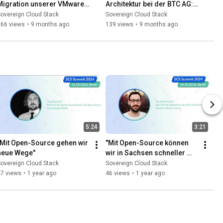
Migration unserer VMware 
Architektur bei der BTC AG: 
Plattform auf OpenStack 
Strategie, Implementierung 
overeign Cloud Stack
Sovereign Cloud Stack
(SCS/OSISM) als 
& gewonnene Erkenntnisse
366 views
•
9 months ago
139 views
•
9 months ago
Serviceprovider
5:24
3:21
"Mit Open-Source gehen wir 
"Mit Open-Source können 
neue Wege"
wir in Sachsen schneller 
vorwärts kommen"
overeign Cloud Stack
Sovereign Cloud Stack
47 views
•
1 year ago
46 views
•
1 year ago