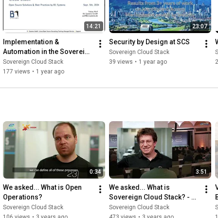
14:21
23:07
Implementation & 
Security by Design at SCS
Automation in the Sovereign 
Sovereign Cloud Stack
S
Cloud Stack: Open Source 
Sovereign Cloud Stack
39 views
•
1 year ago
Solutions & Best Practices
177 views
•
1 year ago
0:34
3:51
We asked... What is Open 
We asked... What is 
Operations?
Sovereign Cloud Stack? - 
Live from 
Sovereign Cloud Stack
Sovereign Cloud Stack
S
@OpenInfraFoundation 
106 views
•
3 years ago
473 views
•
3 years ago