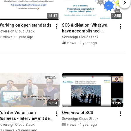
18:47
12:55
Working on open standards
SCS & dNation: What we 
have accomplished 
overeign Cloud Stack
together in last 2 years
28 views
•
1 year ago
Sovereign Cloud Stack
40 views
•
1 year ago
16:14
37:35
Von der Vision zum 
Overview of SCS
Business - Interview mit der 
Sovereign Cloud Stack
artcodix
overeign Cloud Stack
80 views
•
1 year ago
117 views
•
2 years ago