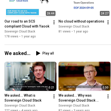
26:44
24:27
Our road to an SCS 
No cloud without operations
compliant Cloud with Yaook
Sovereign Cloud Stack
Sovereign Cloud Stack
81 views
•
1 year ago
178 views
•
1 year ago
We asked...
Play all
0:21
0:50
We asked... What is 
We asked... Why was 
Sovereign Cloud Stack
Sovereign Cloud Stack 
initiated?
Sovereign Cloud Stack
Sovereign Cloud Stack
227 views
•
4 years ago
82 views
•
3 years ago