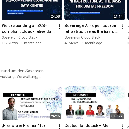
ür souveräne Cloud-
24:58
21:44
We are building an SCS-
Sovereign AI - open source 
compliant cloud-native data 
infrastructure as the basis 
centre
for digital freedom
Sovereign Cloud Stack
Sovereign Cloud Stack
S
187 views
•
1 month ago
45 views
•
1 month ago
y rund um den Sovereign
twicklung, Verwaltung,
und digitaler Souveränität
Vernetzung und die
26:46
1:13:29
„Frei wie in Freiheit“ für 
Deutschlandstack – Mehr 