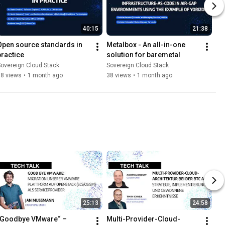
40:15
21:38
Open source standards in 
Metalbox - An all-in-one 
practice
solution for baremetal
overeign Cloud Stack
Sovereign Cloud Stack
38 views
•
1 month ago
38 views
•
1 month ago
25:13
24:58
„Goodbye VMware“ – 
Multi-Provider-Cloud-