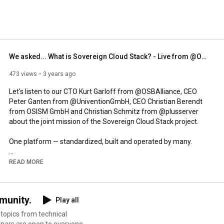
We asked... What is Sovereign Cloud Stack? - Live from @OpenInfraFoundation Summit Berlin 2022
473 views
3 years ago
Let's listen to our CTO Kurt Garloff from @OSBAlliance, CEO 
Peter Ganten from @UniventionGmbH, CEO Christian Berendt 
from OSISM GmbH and Christian Schmitz from @plusserver 
about the joint mission of the Sovereign Cloud Stack project.

One platform — standardized, built and operated by many.

Sovereign Cloud Stack combines the best of cloud computing 
READ MORE
in one unified standard. SCS is built, backed, and operated by an 
active open-source community worldwide. Together we put 
users in control of their data by enabling cloud operators 
munity.
Play all
through a decentralized and federated cloud stack – leveraging 
true digital sovereignty to foster trust in clouds.

 topics from technical
binars are open to everyone