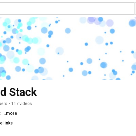
d Stack
bers
•
117 videos
. 
...more
e links