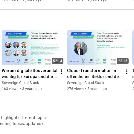
Summit Berlin 2022
52:14
23:15
Warum digitale Souveränität 
Cloud-Transformation im 
wichtig für Europa und die 
öffentlichen Sektor und der 
europäische Wirtschaft ist
Aufbau der Deutschen 
Sovereign Cloud Stack
Sovereign Cloud Stack
S
Verwaltungscloud
163 views
•
3 years ago
276 views
•
3 years ago
ighlight different topics
resting topics, updates or