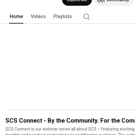
Home
Videos
Playlists
SCS Connect - By the Community. For the Com
SCS Connect is our webinar series all about SCS – featuring exciting
insights and practical applications to certification guidance. The we