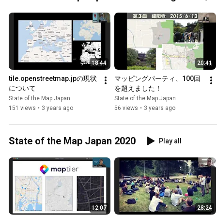
18:44
20:41
tile.openstreetmap.jpの現状
マッピングパーティ、100回
について
を超えました！
State of the Map Japan
State of the Map Japan
151 views
•
3 years ago
56 views
•
3 years ago
State of the Map Japan 2020
Play all
12:07
28:24