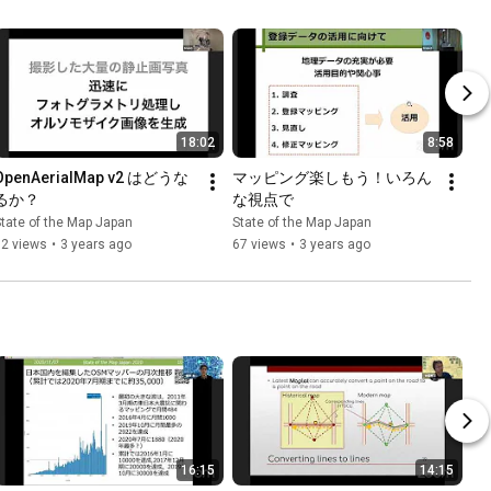
18:02
8:58
OpenAerialMap v2 はどうな
マッピング楽しもう！いろん
るか？
な視点で
tate of the Map Japan
State of the Map Japan
52 views
•
3 years ago
67 views
•
3 years ago
16:15
14:15