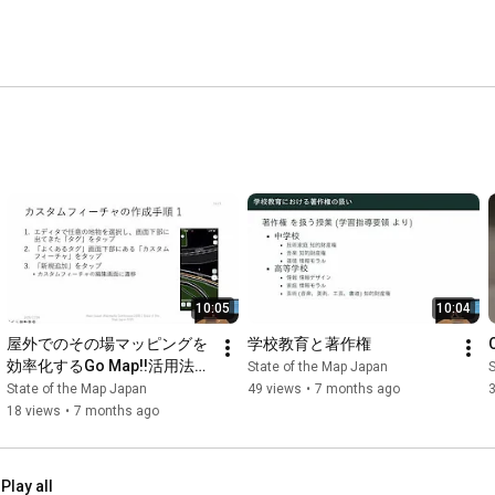
10:05
10:04
屋外でのその場マッピングを
学校教育と著作権
効率化するGo Map!!活用法の
State of the Map Japan
S
紹介
State of the Map Japan
49 views
•
7 months ago
18 views
•
7 months ago
Play all