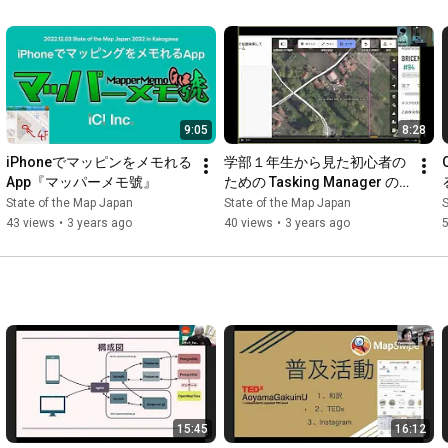
9:05
8:28
iPhoneでマッピンをメモれる
学部１年生から見た初心者の
App『マッパーメモ號』
ための Tasking Manager の
使い方
State of the Map Japan
State of the Map Japan
S
43 views
•
3 years ago
40 views
•
3 years ago
15:45
16:12