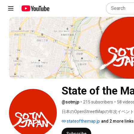
State of the M
@sotmjp
•
215 subscribers
•
58 video
日本のOpenStreetMapの年次イベント St
stateofthemap.jp
and 2 more links
Subscribe