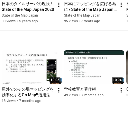
日本のタイルサーバの現状 / 
日本にマッピングを広げる為
State of the Map Japan 2020
に / State of the Map Japan 
2020
State of the Map Japan
State of the Map Japan
S
88 views
•
5 years ago
95 views
•
5 years ago
10:05
10:04
屋外でのその場マッピングを
学校教育と著作権
効率化するGo Map!!活用法の
49 views
•
7 months ago
紹介
18 views
•
7 months ago