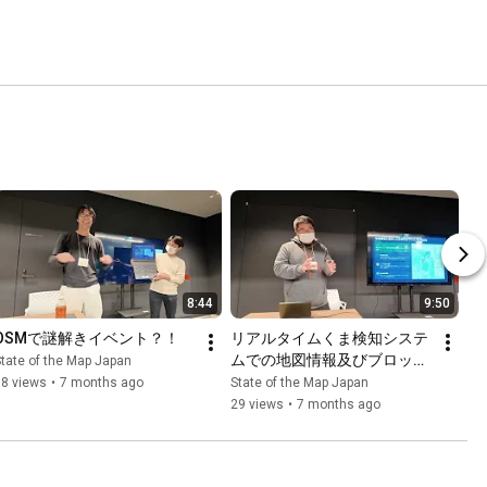
8:44
9:50
OSMで謎解きイベント？！
リアルタイムくま検知システ
ムでの地図情報及びブロック
tate of the Map Japan
チェーン技術の活用について
38 views
•
7 months ago
State of the Map Japan
29 views
•
7 months ago