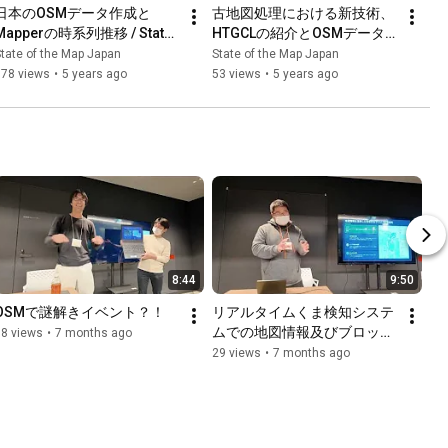
日本のOSMデータ作成と
古地図処理における新技術、
Mapperの時系列推移 / State 
HTGCLの紹介とOSMデータ
of the Map Japan 2020
を時空間を超える歴史の背骨
tate of the Map Japan
State of the Map Japan
に用いるアイデア / State of 
178 views
•
5 years ago
53 views
•
5 years ago
the Map Japan 2020
8:44
9:50
OSMで謎解きイベント？！
リアルタイムくま検知システ
ムでの地図情報及びブロック
38 views
•
7 months ago
チェーン技術の活用について
29 views
•
7 months ago