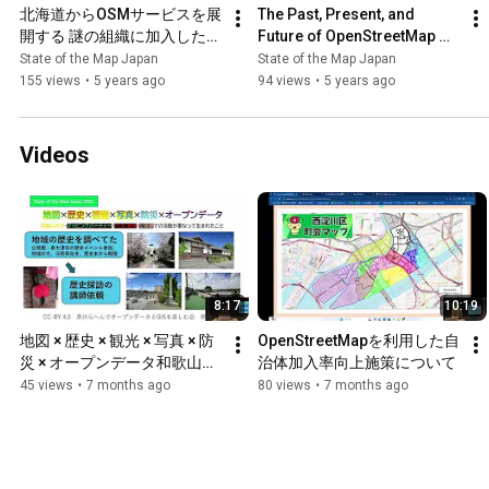
北海道からOSMサービスを展
The Past, Present, and 
開する 謎の組織に加入したら
Future of OpenStreetMap 
いつの間にか マッパーになっ
Japan 〜 一億総伊能化は実
State of the Map Japan
State of the Map Japan
ていた件について / State of 
現できるのか 〜| State of the 
155 views
•
5 years ago
94 views
•
5 years ago
the Map Japan 2020
Map Japan 2020
Videos
8:17
10:19
地図 × 歴史 × 観光 × 写真 × 防
OpenStreetMapを利用した自
災 × オープンデータ和歌山大
治体加入率向上施策について
学･マッピングパーティー･
45 views
•
7 months ago
80 views
•
7 months ago
PTA･地域･公民館での活動が
重なって生まれたこと