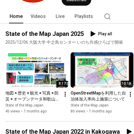
Home
Videos
Live
Playlists
State of the Map Japan 2025
Play all
2025/12/06 大阪大学 中之島センター いのち共感ひろばで開催
8:17
10:19
地図 × 歴史 × 観光 × 写真 × 防
OpenStreetMapを利用した自
災 × オープンデータ和歌山大
治体加入率向上施策について
学･マッピングパーティー･
State of the Map Japan
State of the Map Japan
PTA･地域･公民館での活動が
45 views
•
7 months ago
80 views
•
7 months ago
重なって生まれたこと
State of the Map Japan 2022 in Kakogawa