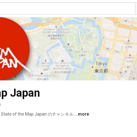
ap Japan
s
ate of the Map Japan のチャンネル 
...more