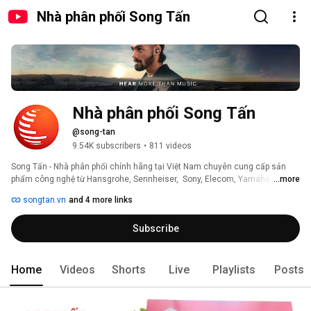
Nhà phân phối Song Tấn
Nhà phân phối Song Tấn
@song-tan
9.54K subscribers
•
811 videos
Song Tấn - Nhà phân phối chính hãng tại Việt Nam chuyên cung cấp sản 
phẩm công nghệ từ Hansgrohe, Sennheiser,  Sony, Elecom, Yamaha, 
...more
Zendure, Kashimura, Elpa, JVC, Pioneer, Zwilling, Zoku, Nordic Stream, 
songtan.vn
and 4 more links
Mastrad, Kitchenaid, Durachefs, BK gần 20 năm kinh nghiệm và với hơn 
350 đại lý trên toàn quốc. 
Subscribe
Home
Videos
Shorts
Live
Playlists
Posts