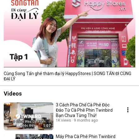
Cùng Song Tấn ghé thăm đại lý HappyStores | SONG TẤN ĐI CÙNG
ĐẠI LÝ
Videos
3 Cách Pha Chế Cà Phê Độc
Đáo Từ Cà Phê Phin Twinbird
Bạn Chưa Từng Thử!
1K views
9 months ago
1:07
Máy Pha Cà Phê Phin Twinbird