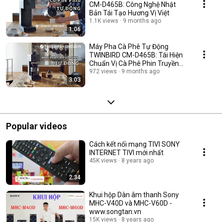
CM-D465B: Công Nghệ Nhật
Bản Tái Tạo Hương Vị Việt
1.1K views
9 months ago
1:06
Máy Pha Cà Phê Tự Động
TWINBIRD CM-D465B: Tái Hiện
Chuẩn Vị Cà Phê Phin Truyền
Thống
972 views
9 months ago
3:03
Popular videos
Cách kết nối mạng TIVI SONY
INTERNET TIVI mới nhất
45K views
8 years ago
2:34
Khui hộp Dàn âm thanh Sony
MHC-V40D và MHC-V60D -
www.songtan.vn
15K views
8 years ago