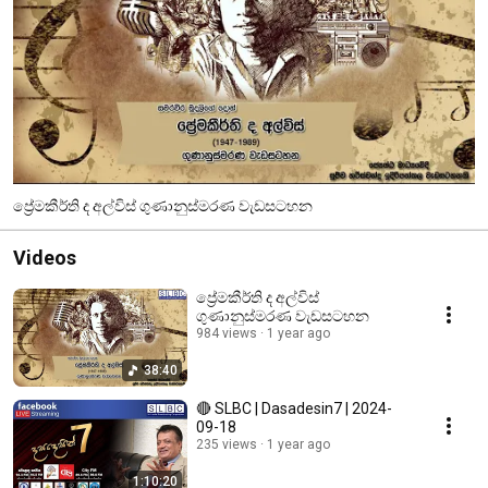
ප්‍රේමකීර්ති ද අල්විස් ගුණානුස්මරණ වැඩසටහන
Videos
ප්‍රේමකීර්ති ද අල්විස්
ගුණානුස්මරණ වැඩසටහන
984 views
1 year ago
38:40
🔴 SLBC | Dasadesin7 | 2024-
09-18
235 views
1 year ago
1:10:20