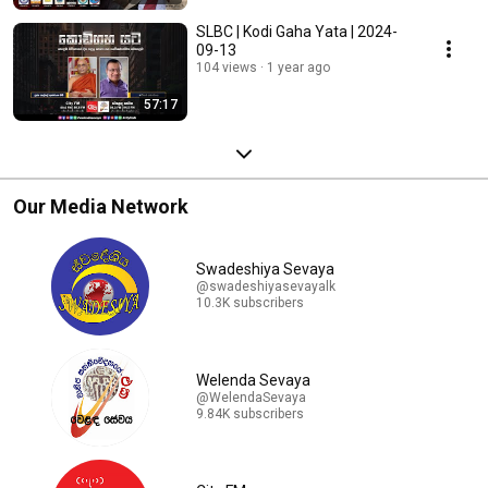
SLBC | Kodi Gaha Yata | 2024-
09-13
104 views
1 year ago
57:17
Our Media Network
Swadeshiya Sevaya
@swadeshiyasevayalk
10.3K subscribers
Welenda Sevaya
@WelendaSevaya
9.84K subscribers