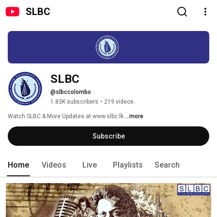
SLBC
SLBC
@slbccolombo
1.83K subscribers
•
219 videos
Watch SLBC & More Updates at www.slbc.lk 
...more
Subscribe
Home
Videos
Live
Playlists
Search