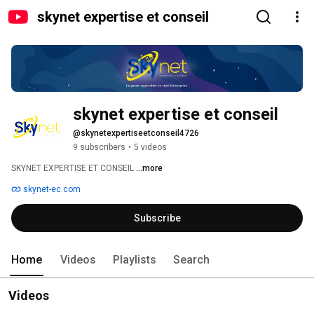
skynet expertise et conseil
skynet expertise et conseil
@skynetexpertiseetconseil4726
9 subscribers
•
5 videos
SKYNET EXPERTISE ET CONSEIL 
...more
skynet-ec.com
Subscribe
Home
Videos
Playlists
Search
Videos