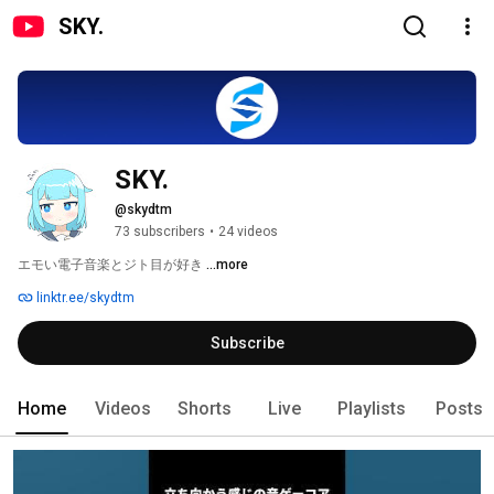
SKY.
SKY.
@skydtm
73 subscribers
•
24 videos
エモい電子音楽とジト目が好き 
...more
linktr.ee/skydtm
Subscribe
Home
Videos
Shorts
Live
Playlists
Posts