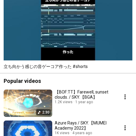
立ち向かう感じの音ゲーコア作った #shorts
Popular videos
【BOF:TT】Farewell, sunset
clouds. / SKY.【BGA】
1.2K views
1 year ago
2:30
Azure Rays / SKY.【MUMEI
Academy 2022】
1K views
4 years ago