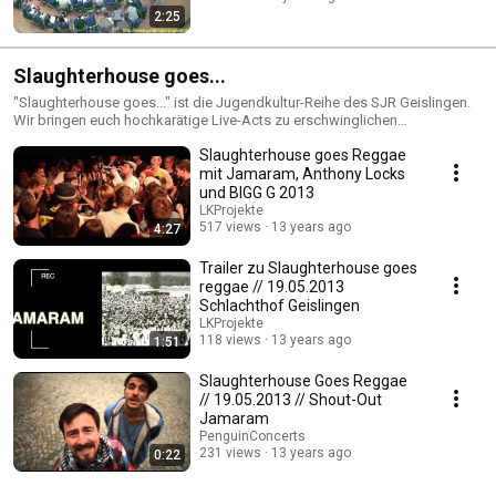
2:25
Slaughterhouse goes...
"Slaughterhouse goes..." ist die Jugendkultur-Reihe des SJR Geislingen.
Wir bringen euch hochkarätige Live-Acts zu erschwinglichen
Eintrittspreisen nach Geislingen! Mit dabei waren schon SDP, Sammy
Slaughterhouse goes Reggae
Deluxe, Cassandra Steen u.v.m.
mit Jamaram, Anthony Locks
und BIGG G 2013
LKProjekte
517 views
13 years ago
4:27
Trailer zu Slaughterhouse goes
reggae // 19.05.2013
Schlachthof Geislingen
LKProjekte
118 views
13 years ago
1:51
Slaughterhouse Goes Reggae
// 19.05.2013 // Shout-Out
Jamaram
PenguinConcerts
231 views
13 years ago
0:22