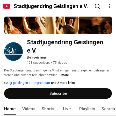
Stadtjugendring Geislingen e.V.
Stadtjugendring Geislingen 
e.V.
@sjrgeislingen
103 subscribers
•
75 videos
Der Stadtjugendring Geislingen e.V. ist ein gemeinnütziger, eingetragener 
Verein und arbeitet rein ehrenamtlich. 
...more
sjr-geislingen.de/impressum
and 2 more links
Subscribe
Home
Videos
Shorts
Live
Playlists
Search