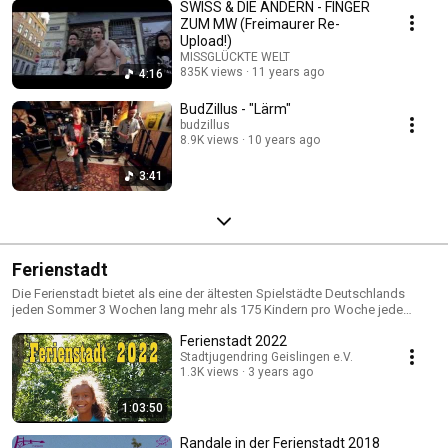
SWISS & DIE ANDERN - FINGER
ZUM MW (Freimaurer Re-
Upload!)
MISSGLÜCKTE WELT
835K views
11 years ago
4:16
BudZillus - "Lärm"
budzillus
8.9K views
10 years ago
3:41
Ferienstadt
Die Ferienstadt bietet als eine der ältesten Spielstädte Deutschlands
jeden Sommer 3 Wochen lang mehr als 175 Kindern pro Woche jede
Menge Ferienspaß.
Ferienstadt 2022
Stadtjugendring Geislingen e.V.
1.3K views
3 years ago
1:03:50
Randale in der Ferienstadt 2018