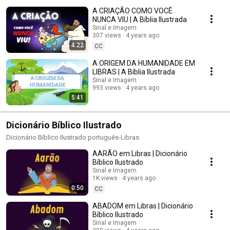
A CRIAÇÃO COMO VOCÊ
NUNCA VIU | A Bíblia Ilustrada
Sinal e Imagem
307 views
4 years ago
4:22
CC
A ORIGEM DA HUMANIDADE EM
LIBRAS | A Bíblia Ilustrada
Sinal e Imagem
993 views
4 years ago
5:41
Dicionário Bíblico Ilustrado
Dicionário Bíblico Ilustrado português-Libras
AARÃO em Libras | Dicionário
Bíblico Ilustrado
Sinal e Imagem
1K views
4 years ago
0:50
CC
ABADOM em Libras | Dicionário
Bíblico Ilustrado
Sinal e Imagem