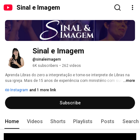
Sinal e Imagem
Sinal e Imagem
@sinaleimagem
6K subscribers
•
262 videos
Aprenda Libras do zero a interpretação e torne-se interprete de Libras na 
sua igreja. Mais de 15 anos de experiência com ministério com surdos. 
...more
Instagram
and 1 more link
Subscribe
Home
Videos
Shorts
Playlists
Posts
Search