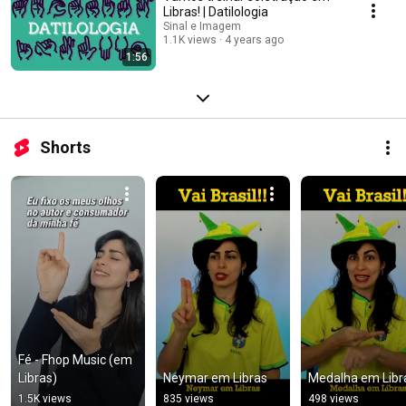
Libras! | Datilologia
Sinal e Imagem
1.1K views
4 years ago
1:56
Shorts
Fé - Fhop Music (em 
Libras)
Neymar em Libras
Medalha em Libr
1.5K views
835 views
498 views