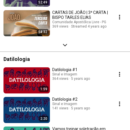
52:49
CARTAS DE JOÃO | 3ª CARTA |
BISPO TARLES ELIAS
Comunidade Apostólica Livre - PG
369 views
Streamed 4 years ago
54:32
Datilologia
Datilologia #1
Sinal e Imagem
364 views
5 years ago
1:59
Datilologia #2
Sinal e Imagem
141 views
5 years ago
2:20
Vamos treinar soletração em