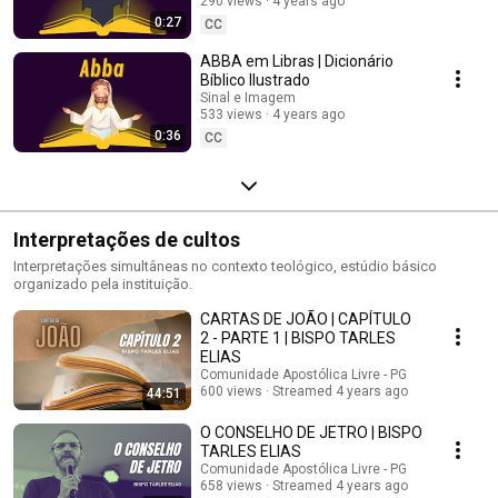
290 views
4 years ago
0:27
CC
ABBA em Libras | Dicionário
Bíblico Ilustrado
Sinal e Imagem
533 views
4 years ago
0:36
CC
Interpretações de cultos
Interpretações simultâneas no contexto teológico, estúdio básico
organizado pela instituição.
CARTAS DE JOÃO | CAPÍTULO
2 - PARTE 1 | BISPO TARLES
ELIAS
Comunidade Apostólica Livre - PG
600 views
Streamed 4 years ago
44:51
O CONSELHO DE JETRO | BISPO
TARLES ELIAS
Comunidade Apostólica Livre - PG
658 views
Streamed 4 years ago