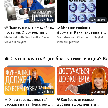
13 videos
6 videos
😻 Примеры мультимедийных 
🧩 Мультимедийные 
проектов. Сторителлинг, 
форматы. Как упаковывать и 
иммерсивность, 
переупаковывать контент?
Mediatrek with Oksi Lantt
•
Playlist
Mediatrek with Oksi Lantt
•
Playlist
интерактивность, 
View full playlist
View full playlist
кроссплатформенность
🔥 С чего начать? Где брать темы и идеи?
7 videos
2 videos
🔅 О чём писать/снимать/
🧡 Как брать интервью, 
рассказывать? Поиск тем для 
добывать документы и 