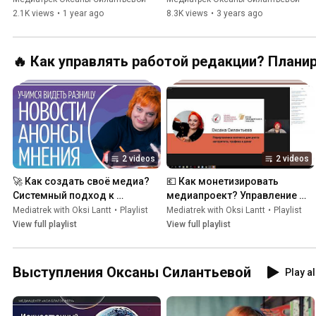
2.1K views
•
1 year ago
8.3K views
•
3 years ago
🔥 Как управлять работой редакции? Плани
2 videos
2 videos
🚀 Как создать своё медиа? 
💶 Как монетизировать 
Системный подход к 
медиапроект? Управление 
созданию и управлению 
финансовыми и 
Mediatrek with Oksi Lantt
•
Playlist
Mediatrek with Oksi Lantt
•
Playlist
своим каналом, сайтом, 
человеческими ресурсами 
View full playlist
View full playlist
пабликом
редакции
Выступления Оксаны Силантьевой
Play al