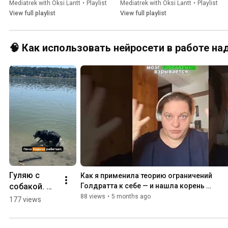
публикаций
данные для материалов? 
Mediatrek with Oksi Lantt
•
Playlist
Mediatrek with Oksi Lantt
•
Playlist
Практикуем разные методы 
View full playlist
View full playlist
сбора информации
🧠 Как использовать нейросети в работе на
Гуляю с 
Как я применила теорию ограничений 
собакой. 
Голдратта к себе — и нашла корень 
прокрастинации
Потому что 
88 views
•
5 months ago
177 views
черновики в 
Тильде 