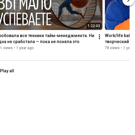
1:22:03
робовала все техники тайм-менеджмента. Ни 
Work/life bala
дна не сработала — пока не поняла это
творческий ч
1 views
•
1 year ago
78 views
•
1 year
Play all