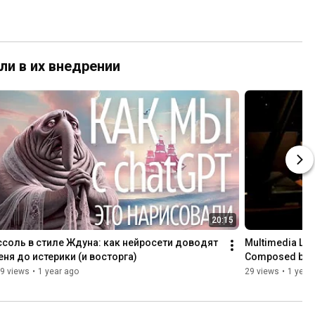
ли в их внедрении
20:15
ссоль в стиле Ждуна: как нейросети доводят 
Multimedia Lov
еня до истерики (и восторга)
Composed by C
9 views
•
1 year ago
29 views
•
1 year