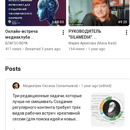
1:48:03
49:25
Онлайн-встреча 
РУКОВОДИТЕЛЬ 
медиаклуба 
"SILAMEDIA": 
«Искусственный 
ИНФОРМАЦИННОЕ 
БЛАГОСФЕРА
Мария Архипова (Maria Bast)
интеллект для создателей 
ПРОСТРАНСТВО В РУКАХ 
417 views
•
Streamed 3 years ago
194 views
•
1 year ago
человеческого контента» 
ДЕНЕЖНЫХ  МЕШКОВ И 
2023 год
ОНИ РАЗЖИГАЮТ
Posts
Медиатрек Оксаны Силантьевой
•
1 year ago (edited)
Три редакционные задачи, которые
лучше не смешивать Создание
регулярного контента требует трёх
видов рабочих встреч: креативной
сессии (для поиска идей и новых
ракурсов), планёрки (для