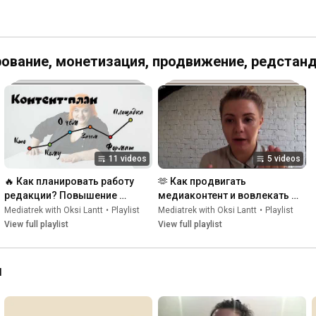
рование, монетизация, продвижение, редстан
11 videos
5 videos
🔥 Как планировать работу 
🫶 Как продвигать 
редакции? Повышение 
медиаконтент и вовлекать 
эффективности работы по 
аудиторию? Развитие 
Mediatrek with Oksi Lantt
•
Playlist
Mediatrek with Oksi Lantt
•
Playlist
созданию контента
сообществ
View full playlist
View full playlist
l