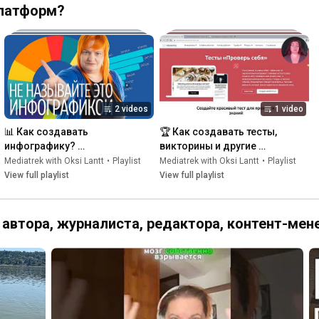
платформ?
2 videos
1 video
📊 Как создавать 
🏆 Как создавать тесты, 
инфографику? 
викторины и другие 
Медиапродакшен
интерактивные форматы? 
Mediatrek with Oksi Lantt
•
Playlist
Mediatrek with Oksi Lantt
•
Playlist
Медиапродакшен
View full playlist
View full playlist
ь автора, журналиста, редактора, контент-ме