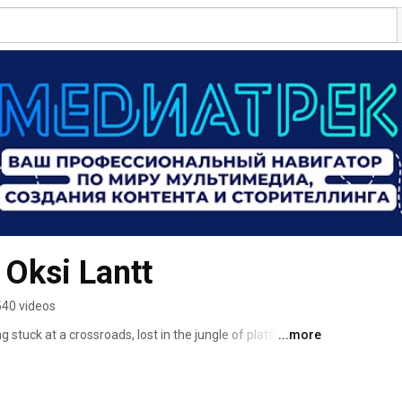
 Oksi Lantt
540 videos
 stuck at a crossroads, lost in the jungle of platforms 
...more
t? I can help you find your route. 