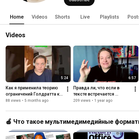
Home
Videos
Shorts
Live
Playlists
Post
Videos
5:24
6:57
Как я применила теорию 
Правда ли, что если в 
ограничений Голдратта к 
тексте встречается 
себе — и нашла корень 
длинное тире — значит, он 
88 views
•
5 months ago
209 views
•
1 year ago
прокрастинации
написан ChatGPT?
🍎 Что такое мультимедимедийные форматы