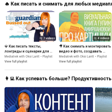
верстает 
🔥 Как писать и снимать для любых медиа
Codex
7 videos
4 videos
💎 Как писать тексты, 
🎥 Как снимать и монтировать 
лонгриды и сценарии для 
видео и фото, создавать 
разных медиаплатформ? 
инфографику и другой 
Mediatrek with Oksi Lantt
•
Playlist
Mediatrek with Oksi Lantt
•
Playlist
Мультимедийные 
визуальный контент? 
View full playlist
View full playlist
раскадровки
Медиапродакшен
👩‍💻 Как успевать больше? Продуктивност