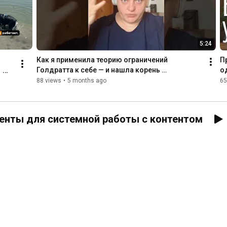
5:24
Как я применила теорию ограничений 
П
 
Голдратта к себе — и нашла корень 
о
прокрастинации
то 
88 views
•
5 months ago
65
и в 
 
рументы для системной работы с контентом