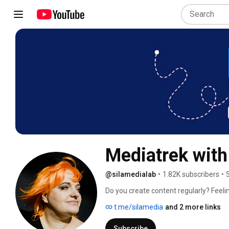
Mediatrek with
@silamedialab
•
1.82K subscribers
•
Do you create content regularly? Feeling
and tools, and not sure where to go nex
t.me/silamedia
and 2 more links
Subscribe