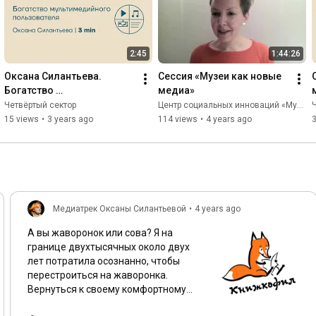
2:45
1:44:26
Оксана Силантьева. 
Сессия «Музеи как новые 
Богатство 
медиа»
мультимедийного 
Четвёртый сектор
Центр социальных инноваций «Музейный опыт»
пользователя
15 views
•
3 years ago
114 views
•
4 years ago
Медиатрек Оксаны Силантьевой
•
4 years ago
А вы жаворонок или сова? Я на
границе двухтысячных около двух
лет потратила осознанно, чтобы
перестроиться на жаворонка.
Вернуться к своему комфортному
ритму, который был нафиг сбит