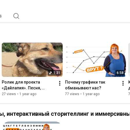
s
1:31
6:58
Ролик для проекта 
Почему графики так 
«Дайлапия». Песня, 
обманывают нас?
записанная в нейросети 
27 views
•
1 year ago
77 views
•
1 year ago
SUNO
, интерактивный сторителлинг и иммерсивн