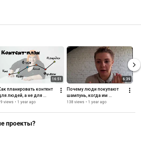
16:51
6:39
Как планировать контент 
Почему люди покупают 
для людей, а не для 
шампунь, когда им 
роботов
хочется любви и заботы?
79 views
•
1 year ago
138 views
•
1 year ago
ые проекты?