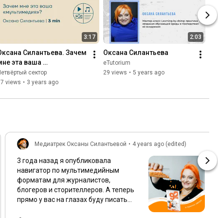
3:17
2:03
Оксана Силантьева. Зачем 
Оксана Силантьева
мне эта ваша 
eTutorium
«мультимедия»
Четвёртый сектор
29 views
•
5 years ago
37 views
•
3 years ago
Медиатрек Оксаны Силантьевой
•
4 years ago (edited)
3 года назад я опубликовала
навигатор по мультимедийным
форматам для журналистов,
блогеров и сторителлеров. А теперь
прямо у вас на глазах буду писать
вторую версию книги (исправленную