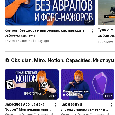
56:55
Гуляю с 
Контент без хаоса и выгорания: как наладить 
собакой.
рабочую систему
Потому ч
32 views
•
Streamed 1 day ago
177 views
черновик
Тильде 
верстает
🧲 Obsidian. Miro. Notion. Capacities. Инст
Codex
20:48
17:16
Capacities App: Замена 
Как я веду и 
Notion? Мой первый опыт 
упорядочиваю заметки в 
и впечатления
Obsidian
Медиатрек Оксаны Силантьевой
Медиатрек Оксаны Силантьевой