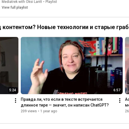
данных, визуальное 
Mediatrek with Oksi Lantt
•
Playlist
структурирование, 
View full playlist
картографирование контента
д контентом? Новые технологии и старые граб
5:24
6:57
Правда ли, что если в тексте встречается 
А
длинное тире — значит, он написан ChatGPT?
м
209 views
•
1 year ago
26