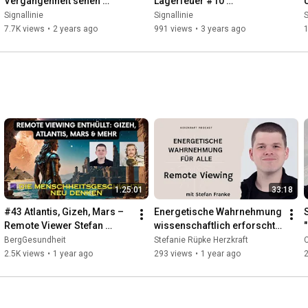
Vergangenheit sehen 
Lagerfeuer #10 
(03.11.2023)
(10.03.2023)
Signallinie
Signallinie
S
7.7K views
•
2 years ago
991 views
•
3 years ago
1
1:25:01
33:18
#43 Atlantis, Gizeh, Mars – 
Energetische Wahrnehmung 
Remote Viewer Stefan 
wissenschaftlich erforscht - 
Franke über die geheime 
Remote Viewing
BergGesundheit
Stefanie Rüpke Herzkraft
C
Geschichte der Menschheit
2.5K views
•
1 year ago
293 views
•
1 year ago