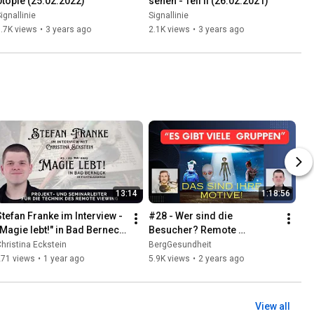
Utopie (25.02.2022)
sehen - Teil II (26.02.2021)
ignallinie
Signallinie
.7K views
•
3 years ago
2.1K views
•
3 years ago
13:14
1:18:56
Stefan Franke im Interview - 
#28 - Wer sind die 
"Magie lebt!" in Bad Berneck 
Besucher? Remote 
im Fichtelgebirge (Live-
Viewings zu UAPs und 
hristina Eckstein
BergGesundheit
Veranstaltung)
deren Besatzung mit Stefan 
271 views
•
1 year ago
5.9K views
•
2 years ago
Franke
View all