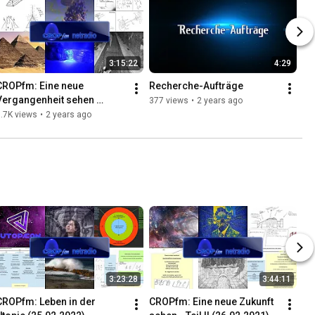
3:15:22
4:29
CROPfm: Eine neue 
Recherche-Aufträge
Vergangenheit sehen 
377 views
•
2 years ago
(03.11.2023)
.7K views
•
2 years ago
3:23:28
3:44:11
CROPfm: Leben in der 
CROPfm: Eine neue Zukunft 