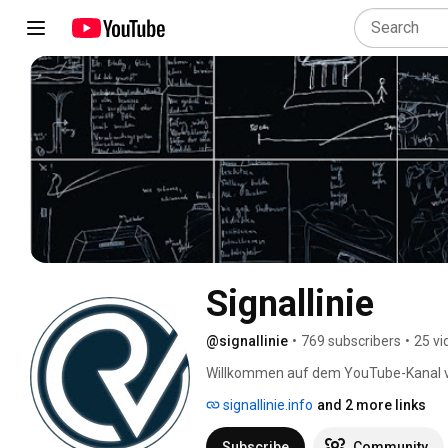
Signallinie
@signallinie
•
769 subscribers
•
25 vi
Willkommen auf dem YouTube-Kanal von 
Vorträge, Tutorials uvm. zum Thema R
signallinie.info
and 2 more links
Signallinie.info, aber auch in Kooper
Subscribe
Community