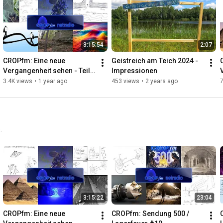
3:15:54
2:07
CROPfm: Eine neue 
Geistreich am Teich 2024 - 
Vergangenheit sehen - Teil II 
Impressionen
(04.10.2024)
3.4K views
•
1 year ago
453 views
•
2 years ago
7
.
3:15:22
23:04
CROPfm: Eine neue 
CROPfm: Sendung 500 / 