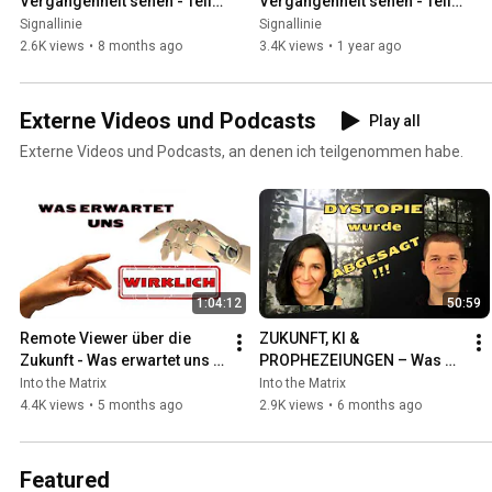
Vergangenheit sehen - Teil 
Vergangenheit sehen - Teil II 
III (28.11.2025)
(04.10.2024)
Signallinie
Signallinie
2.6K views
•
8 months ago
3.4K views
•
1 year ago
Externe Videos und Podcasts
Play all
Externe Videos und Podcasts, an denen ich teilgenommen habe.
1:04:12
50:59
Remote Viewer über die 
ZUKUNFT, KI & 
Zukunft - Was erwartet uns 
PROPHEZEIUNGEN – Was 
wirklich? Psychics bei der 
Remote Viewing wirklich 
Into the Matrix
Into the Matrix
Arbeit - Folge 13
zeigt - Psychics bei der 
4.4K views
•
5 months ago
2.9K views
•
6 months ago
Arbeit Folge 11
Featured