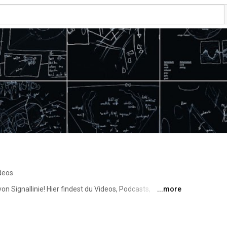
deos
Signallinie! Hier findest du Videos, Podcasts, 
...more
emote Viewing. Insbesondere zu den Projekten von 
ation mit anderen Grenzwissen-Projekten und Plattformen. 