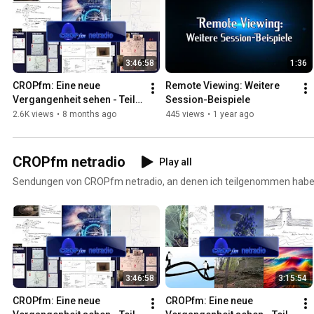
3:46:58
1:36
CROPfm: Eine neue 
Remote Viewing: Weitere 
Vergangenheit sehen - Teil 
Session-Beispiele
III (28.11.2025)
2.6K views
•
8 months ago
445 views
•
1 year ago
CROPfm netradio
Play all
Sendungen von CROPfm netradio, an denen ich teilgenommen habe
3:46:58
3:15:54
CROPfm: Eine neue 
CROPfm: Eine neue 