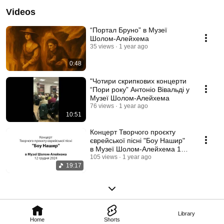
Videos
“Портал Бруно” в Музеї
Шолом-Алейхема
35 views
1 year ago
0:48
"Чотири скрипкових концерти
“Пори року” Антоніо Вівальді у
Музеї Шолом-Алейхема
76 views
1 year ago
10:51
Концерт Творчого проєкту
єврейської пісні "Боу Нашир"
в Музеї Шолом-Алейхема 12
грудня 2024
105 views
1 year ago
19:17
Library
Home
Shorts