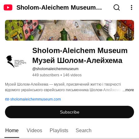
Sholom-Aleichem Museum
Музей Шолом-Алейхема
Sholom-Aleichem Museum 
Музей Шолом-Алейхема
@sholomaleichemmuseum
449 subscribers
•
146 videos
Музей Шолом-Алейхема — музей, присвячений життю і творчості 
відомого українського єврейського письменника Шолом-Алейхема. 
...more
sholomaleichemmuseum.com
Subscribe
Home
Videos
Playlists
Search