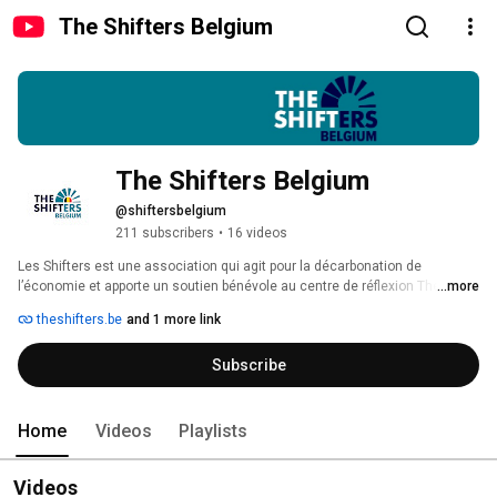
The Shifters Belgium
The Shifters Belgium
@shiftersbelgium
211 subscribers
•
16 videos
Les Shifters est une association qui agit pour la décarbonation de 
l’économie et apporte un soutien bénévole au centre de réflexion The Shift 
...more
Project 
theshifters.be
and 1 more link
Subscribe
Home
Videos
Playlists
Videos