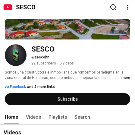
SESCO
SESCO
@sescohn
22 subscribers
•
5 videos
Somos una constructora e inmobiliaria que rompemos paradigma en la 
zona central de Honduras, comprometida en mejorar la calidad de vida de 
...more
las personas con proyectos funcionales bajo un concepto innovador. 
Facebook
and 4 more links
Subscribe
Home
Videos
Playlists
Search
Videos