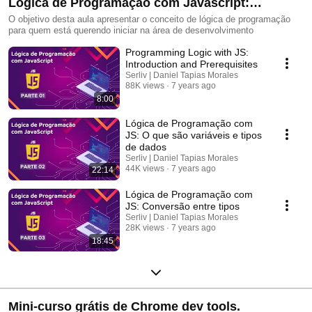
Lógica de Programação com Javascript:
Iniciando na carreira front-end
O objetivo desta aula apresentar o conceito de lógica de programação
para quem está querendo iniciar na área de desenvolvimento
Programming Logic with JS:
Introduction and Prerequisites
Serliv | Daniel Tapias Morales
88K views
7 years ago
8:00
Lógica de Programação com
JS: O que são variáveis e tipos
de dados
Serliv | Daniel Tapias Morales
44K views
7 years ago
22:14
Lógica de Programação com
JS: Conversão entre tipos
Serliv | Daniel Tapias Morales
28K views
7 years ago
18:45
Mini-curso grátis de Chrome dev tools.