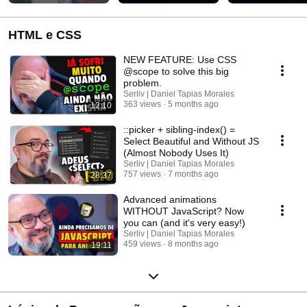
HTML e CSS
NEW FEATURE: Use CSS
@scope to solve this big
problem.
Serliv | Daniel Tapias Morales
363 views
5 months ago
12:10
::picker + sibling-index() =
Select Beautiful and Without JS
(Almost Nobody Uses It)
Serliv | Daniel Tapias Morales
757 views
7 months ago
28:37
Advanced animations
WITHOUT JavaScript? Now
you can (and it's very easy!)
Serliv | Daniel Tapias Morales
459 views
8 months ago
19:11