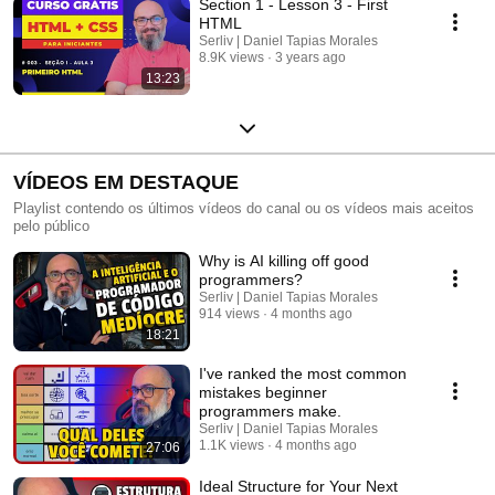
Section 1 - Lesson 3 - First
HTML
Serliv | Daniel Tapias Morales
8.9K views
3 years ago
13:23
VÍDEOS EM DESTAQUE
Playlist contendo os últimos vídeos do canal ou os vídeos mais aceitos
pelo público
Why is AI killing off good
programmers?
Serliv | Daniel Tapias Morales
914 views
4 months ago
18:21
I've ranked the most common
mistakes beginner
programmers make.
Serliv | Daniel Tapias Morales
1.1K views
4 months ago
27:06
Ideal Structure for Your Next