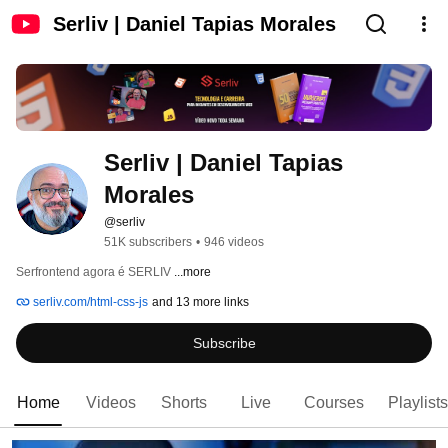
Serliv | Daniel Tapias Morales
Serliv | Daniel Tapias 
Morales
@serliv
51K subscribers
•
946 videos
Serfrontend agora é SERLIV 
...more
serliv.com/html-css-js
and 13 more links
Subscribe
Home
Videos
Shorts
Live
Courses
Playlists