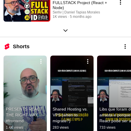
FULLSTACK Project (React +
Node)
Serliv | Daniel Tapias Morales
1K views
5 months ago
28:19
Shorts
PRESENTS REACT 
Shared Hosting vs. 
Libs que foram d
THE RIGHT WAY 
VPS (when to 
arrasta e porque 
#frontend
migrate?)
React pode ser a
próxima #reactjs
1.4K views
283 views
733 views