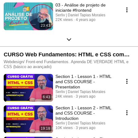
03 - Análise de projeto de
iniciante #frontend
Serliv | Daniel Tapias Morales
22K views
4 years ago
23:43
CURSO Web Fundamentos: HTML e CSS com
PROJETOS
Webdesign/ Front-end Fundamentos. Aprenda DE VERDADE HTML e
CSS (básico ao avançado)
Section 1 - Lesson 1 - HTML
and CSS COURSE -
Presentation
Serliv | Daniel Tapias Morales
24K views
3 years ago
6:43
Section 1 - Lesson 2 - HTML
and CSS COURSE -
Introduction
Serliv | Daniel Tapias Morales
10K views
3 years ago
19:18