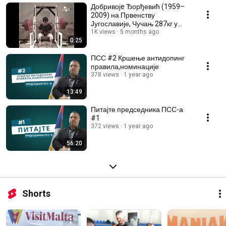
Добривојe Ђорђевић (1959–
2009) на Првенству
Југославије, Чучањ 287кг у
категорији до 90кг.
1K views
5 months ago
0:25
ПСС #2 Кршење антидопинг
правила,номинације
378 views
1 year ago
13:49
Питајте председника ПСС-а
#1
372 views
1 year ago
56:20
Shorts