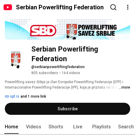
Serbian Powerlifting Federation
Serbian Powerlifting 
Federation
@serbianpowerliftingfederation
805 subscribers
•
164 videos
Powerlifting savez Srbije je član Evropske Powerlifting Federacije (EPF) i 
Internacionalne Powerlifting Federacije (IPF), koja je priznata od strane 
...more
Sport Akorda. Powerlifting savez Srbije je priznat od strane Ministarstva 
spf.rs
and 1 more link
omladine i sporta Republike Srbije i Sportskog saveza Srbije. 
Subscribe
Home
Videos
Shorts
Live
Playlists
Search