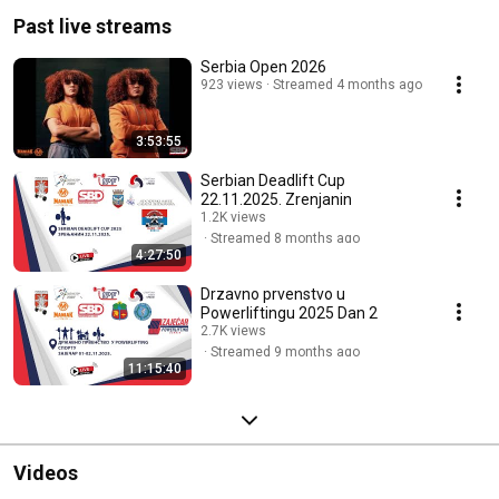
Past live streams
Serbia Open 2026
923 views
Streamed 4 months ago
3:53:55
Serbian Deadlift Cup
22.11.2025. Zrenjanin
1.2K views
Streamed 8 months ago
4:27:50
Drzavno prvenstvo u
Powerliftingu 2025 Dan 2
2.7K views
Streamed 9 months ago
11:15:40
Videos