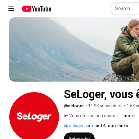
SeLoger, vous 
@seloger
•
11.9K subscribers
•
1.6K v
🔑 Vous êtes au bon endroit. 
...more
seloger.com
and 4 more links
Subscribe