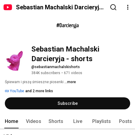
Sebastian Machalski Darcieryja
- shorts
Sebastian Machalski 
Darcieryja - shorts
@sebastianmachalskishorts
384K subscribers
•
671 videos
Śpiewam i piszę śmieszne piosenki 
...more
YouTube
and 2 more links
Subscribe
Home
Videos
Shorts
Live
Playlists
Posts