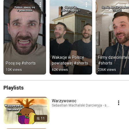
Wakacje w Polsce 
Filmy dzieciństwa
Pocę się #shorts
powiatowej #shorts
#shorts
10K views
62K views
236K views
Playlists
Warzywowoc
Sebastian Machalski Darcieryja - shorts · Playlist
11