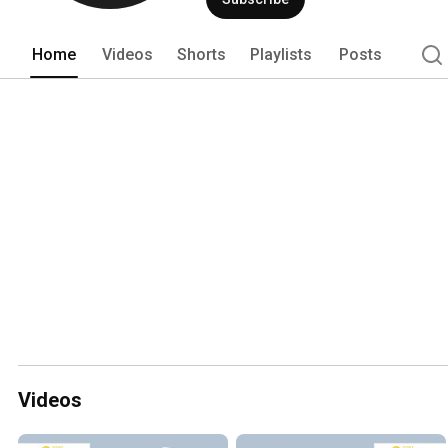
yayınlayacağız. Daha detaylı bilgi için si
Home
Videos
Shorts
Playlists
Posts
Videos