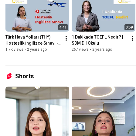
4:41
0:59
Türk Hava Yolları (THY) 
1 Dakikada TOEFL Nedir? | 
Hosteslik İngilizce Sınavı - 
SDM Dil Okulu
SDM Dil Okulu
1.7K views
•
2 years ago
267 views
•
2 years ago
Shorts