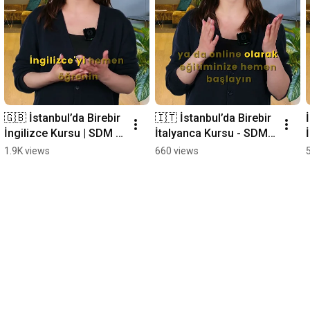
🇬🇧 İstanbul’da Birebir 
🇮🇹 İstanbul’da Birebir 
İngilizce Kursu | SDM 
İtalyanca Kursu - SDM 
Dil Okulu
Dil Okulu
1.9K views
660 views