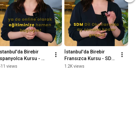
İstanbul'da Birebir 
İstanbul'da Birebir 
İspanyolca Kursu - 
Fransızca Kursu - SDM 
SDM Dil Okulu
Dil Okulu
511 views
1.2K views