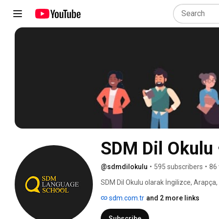
SDM Dil Okulu
@sdmdilokulu
•
595 subscribers
•
86 
SDM Dil Okulu olarak İngilizce, Arapça,
ve Almanca olmak üzere toplam 9 dil iç
sdm.com.tr
and 2 more links
için sunduğumuz eğitim fırsatları ve i
çeşitli eğitim videoları, yabancı dil öğr
Subscribe