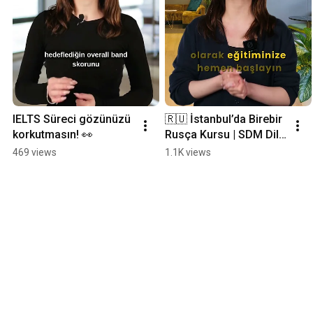
IELTS Süreci gözünüzü 
🇷🇺 İstanbul’da Birebir 
korkutmasın! 👀
Rusça Kursu | SDM Dil 
Okulu
469 views
1.1K views