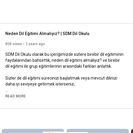
temizi ziyaret edebilirsiniz. 
Neden Dil Eğitimi Almalıyız? | SDM Dil Okulu
808 views
2 years ago
SDM Dil Okulu olarak bu içeriğimizde sizlere birebir dil eğitiminin 
faydalarından bahsettik, neden dil eğitimi almalıyız? ve birebir 
dil eğitimi ile grup eğitimlerinin arasındaki farkları anlattık. 

Sizler de dil eğitimi sürecinizi başlatmak veya mevcut dilinizi 
daha iyi seviyeye getirmek isterseniz; 

https://sdm.com.tr
 adresinden detaylı bilgi alabilir veya (0212) 
READ MORE
233 30 21 telefon numaramızdan ücretsiz danışmanlık hizmeti 
alabilirsiniz!

Instagram: @sdmdilokulu 

Neden dil eğitimi almalıyız? Dil eğitiminin önemi nedir? Birebir dil 