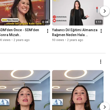
0:28
1:11
SDM'den Önce - SDM'den 
Yabancı Dil Eğitimi Almanıza 
Sonra Mizah..
Rağmen Neden Hala 
Konuşamıyorsunuz?
1K views
•
2 years ago
93 views
•
2 years ago