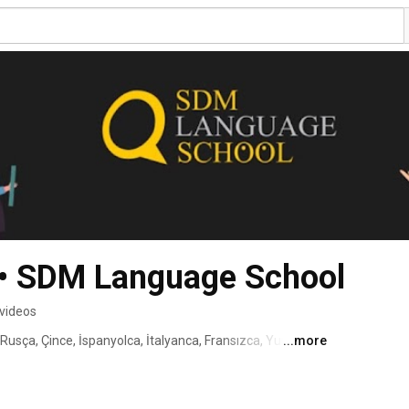
 • SDM Language School
videos
 Rusça, Çince, İspanyolca, İtalyanca, Fransızca, Yunanca 
...more
in eğitim vermekteyiz. Yapancı dil öğrenmek isteyenler 
mkanlarıız hakkında sürekli güncel youtube kanalımızda, 
enmek için teknik ve taktikler ile fırsat ve kampanyalarımızı 