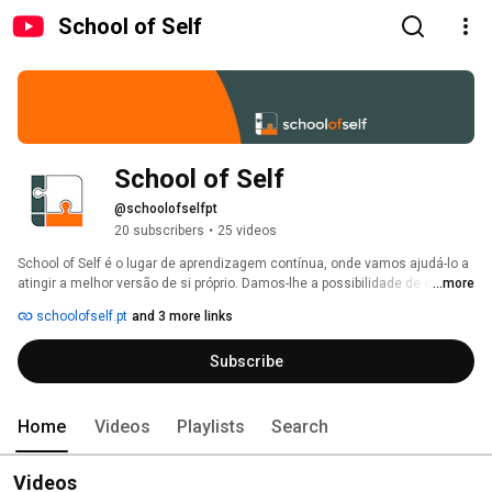
School of Self
School of Self
@schoolofselfpt
20 subscribers
•
25 videos
School of Self é o lugar de aprendizagem contínua, onde vamos ajudá-lo a 
atingir a melhor versão de si próprio. Damos-lhe a possibilidade de explorar 
...more
a nossa plataforma digital na qual reunimos cursos sobre temas da 
schoolofself.pt
and 3 more links
atualidade para contribuir para o desenvolvimento das habilidades 
interpessoais e humanas. 
Subscribe
Home
Videos
Playlists
Search
Videos