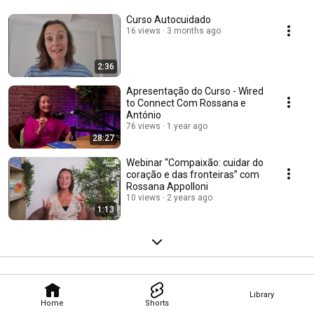
Curso Autocuidado
16 views
3 months ago
2:36
Apresentação do Curso - Wired
to Connect Com Rossana e
António
76 views
1 year ago
28:27
Webinar “Compaixão: cuidar do
coração e das fronteiras” com
Rossana Appolloni
10 views
2 years ago
1:13
Library
Home
Shorts