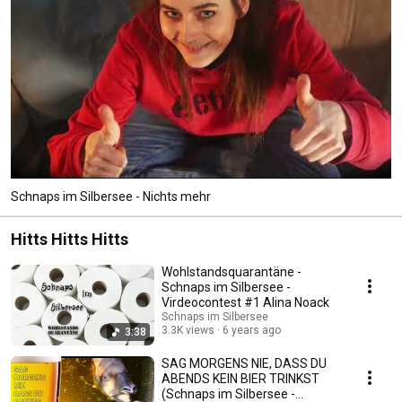
Schnaps im Silbersee - Nichts mehr
Hitts Hitts Hitts
Wohlstandsquarantäne -
Schnaps im Silbersee -
Virdeocontest #1 Alina Noack
Schnaps im Silbersee
3.3K views
6 years ago
3:38
SAG MORGENS NIE, DASS DU
ABENDS KEIN BIER TRINKST
(Schnaps im Silbersee -