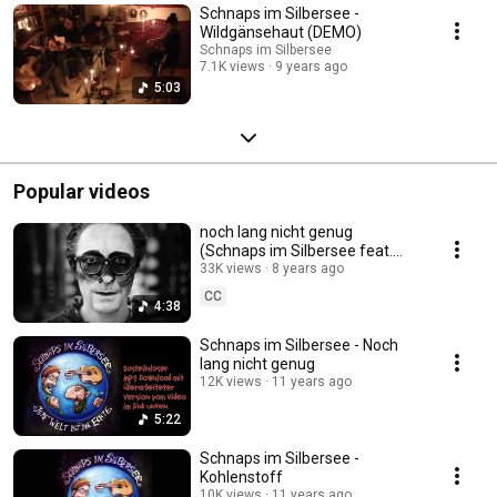
Schnaps im Silbersee -
Wildgänsehaut (DEMO)
Schnaps im Silbersee
7.1K views
9 years ago
5:03
Popular videos
noch lang nicht genug
(Schnaps im Silbersee feat.
Kulturinsel Einsiedel)
33K views
8 years ago
CC
4:38
Schnaps im Silbersee - Noch
lang nicht genug
12K views
11 years ago
5:22
Schnaps im Silbersee -
Kohlenstoff
10K views
11 years ago