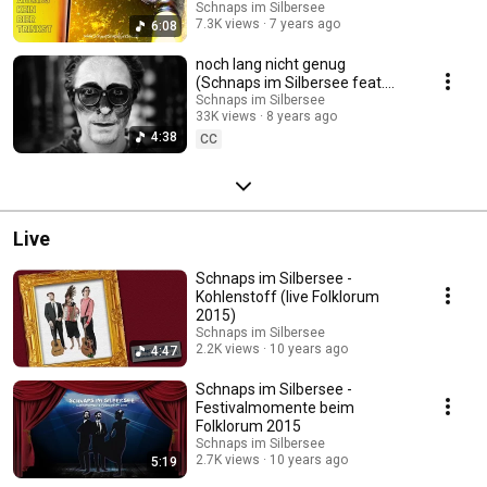
Fanvideo)
Schnaps im Silbersee
7.3K views
7 years ago
6:08
noch lang nicht genug
(Schnaps im Silbersee feat.
Kulturinsel Einsiedel)
Schnaps im Silbersee
33K views
8 years ago
4:38
CC
Live
Schnaps im Silbersee -
Kohlenstoff (live Folklorum
2015)
Schnaps im Silbersee
2.2K views
10 years ago
4:47
Schnaps im Silbersee -
Festivalmomente beim
Folklorum 2015
Schnaps im Silbersee
2.7K views
10 years ago
5:19