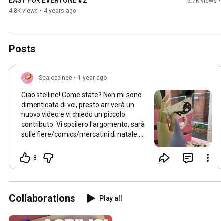
EASY FOR EVERYONE #2
6.7K views
•
4.8K views
•
4 years ago
Posts
Scaloppinee
•
1 year ago
Ciao stelline! Come state? Non mi sono
dimenticata di voi, presto arriverà un
nuovo video e vi chiedo un piccolo
contributo. Vi spoilero l'argomento, sarà
sulle fiere/comics/mercatini di natale.
Racconterò la mia esperienza e
spiegherò cosa serve e come
8
partecipare a queste tipologie di eventi.
Quello che vi chiedo è di scrivere qui le
domande che avete a riguardo in modo
che io possa darvi delle risposte a
Collaborations
Play all
domande specifiche. Se invece
l'argomento non vi interessa potete