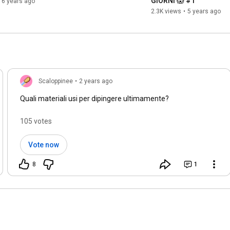
GIORNI 😱 #1
6 years ago
2.3K views
•
5 years ago
Scaloppinee
•
2 years ago
Quali materiali usi per dipingere ultimamente?
105 votes
Vote now
8
1