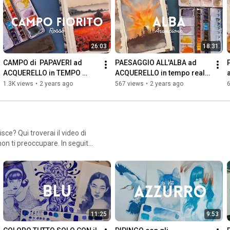
https://instagram.com/tahinatati_thal...
I miei materiali: 
https://www.lp.momarte.com/materiali-...
Libri e attrezzatura video: 
26:03
18:31
https://www.amazon.it/shop/giuliariva...
CAMPO di  PAPAVERI ad 
PAESAGGIO ALL'ALBA ad 
0:00
ACQUERELLO in TEMPO 
ACQUERELLO in tempo reale 
1:14
REALE - ROSSO - 
#rainbowchallenge
1.3K views
•
2 years ago
567 views
•
2 years ago
3:30
 Linee guida
#rainbowchallenge
reoccupare. In seguito
ndata, le mie difficoltà, paure,
 abbia voglia di creare
11:25
9:53