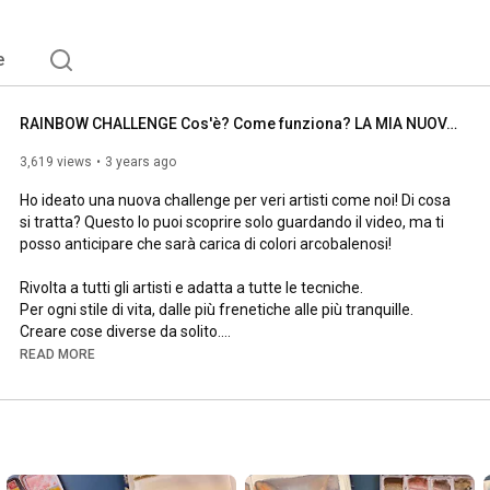
e
RAINBOW CHALLENGE Cos'è? Come funziona? LA MIA NUOVA CHALLENGE di PITTURA e DISEGNO tutta a COLORI
3,619 views
3 years ago
Ho ideato una nuova challenge per veri artisti come noi! Di cosa 
si tratta? Questo lo puoi scoprire solo guardando il video, ma ti 
posso anticipare che sarà carica di colori arcobalenosi! 

Rivolta a tutti gli artisti e adatta a tutte le tecniche. 

Per ogni stile di vita, dalle più frenetiche alle più tranquille.

Creare cose diverse da solito.

Rendere i feed social colorati e interessanti. 

READ MORE
Per una palette di acquerelli arcobaleno come la mia contatta 
loro due:

https://instagram.com/pigmentaty?igsh...