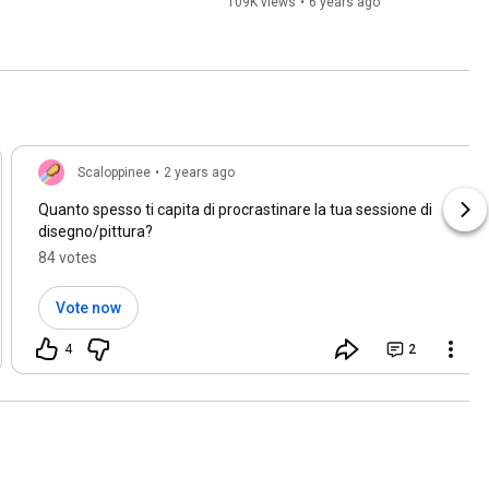
109K views
•
6 years ago
Scaloppinee
•
2 years ago
Quanto spesso ti capita di procrastinare la tua sessione di
disegno/pittura?
84 votes
Vote now
4
2