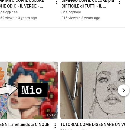
DIPINGO CON IL COLORE 
DIPINGO CON IL COLORE più 
CHE ODIO - IL VERDE - 
DIFFICILE di TUTTI - IL 
RAINBOW CHALLENGE
GIALLO - Rainbow Challenge
Scaloppinee
Scaloppinee
869 views
•
3 years ago
915 views
•
3 years ago
15:12
EGNI...mettendoci CINQUE 
TUTORIAL COME DISEGNARE UN VOLTO