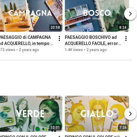
20:58
8:24
PAESAGGIO di CAMPAGNA 
PAESAGGIO BOSCHIVO ad 
ad ACQUERELLO, in tempo 
ACQUERELLO FACILE, errori 
reale. GIALLO 
da evitare e trucchi da 
672 views
•
2 years ago
1.4K views
•
2 years ago
#rainbowchallenge
sapere. VERDE
10:01
7:26