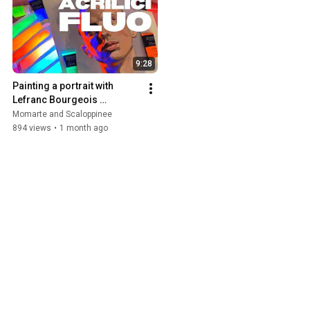
suggerirmi dei video che vi piacerebbe
vedere sul mio canale 🌈🌸 Vi ringrazio
già per il contributo e ci vediamo presto!
9:28
Painting a portrait with 
Lefranc Bourgeois 
FLUORESCENT ACRYLICS
Momarte and Scaloppinee
894 views
•
1 month ago