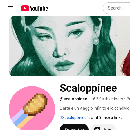
Scaloppinee
@scaloppinee
•
16.6K subscribers
•
2
L'arte è un viaggio infinito e io condiv
mondo meraviglioso. 
scaloppinee.it
and 3 more links
Subscribe
Join