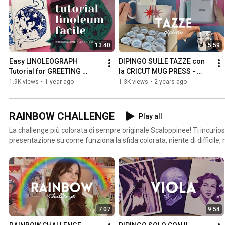
13:40
5:59
Easy LINOLEOGRAPH 
DIPINGO SULLE TAZZE con 
Tutorial for GREETING 
la CRICUT MUG PRESS - 
CARDS. Print with linoleum.
UNBOXING e LA MIA PRIMA 
1.9K views
•
1 year ago
1.3K views
•
2 years ago
TAZZA
RAINBOW CHALLENGE
Play all
La challenge più colorata di sempre originale Scaloppinee! Ti incuriosisce? Qui troverai il video di
presentazione su come funziona la sfida colorata, niente di difficile, non ti p
tutti i video delle mie settimane, colore per colore ti racconto com'è a
successi ed insuccessi. Una sfida che stimola la creatività, accessibile a tutti, con qualsiasi tecnica
e materiale. Non è rivolta solamente a pittrici e pittori ma a chiunque
qualcosa di colorato.
7:07
9:54