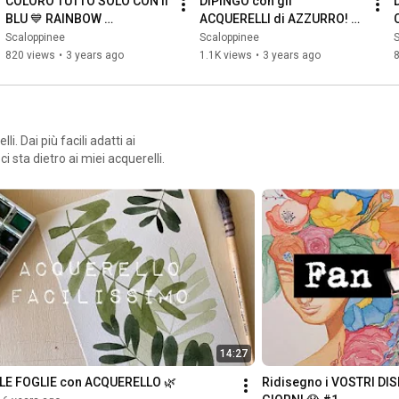
COLORO TUTTO SOLO CON il 
DIPINGO con gli 
BLU 💙 RAINBOW 
ACQUERELLI di AZZURRO! 
CHALLENGE
Rainbow challenge
Scaloppinee
Scaloppinee
820 views
•
3 years ago
1.1K views
•
3 years ago
li. Dai più facili adatti ai
ci sta dietro ai miei acquerelli.
14:27
 LE FOGLIE con ACQUERELLO 🌿
Ridisegno i VOSTRI DIS