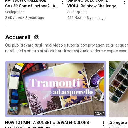
RAINBOW CHALLENGE 
DIPINGO SOLO CON IL 
Cos'è? Come funziona? LA 
VIOLA. Rainbow Challenge
MIA NUOVA CHALLENGE di 
Scaloppinee
Scaloppinee
PITTURA e DISEGNO tutta a 
3.6K views
•
3 years ago
962 views
•
3 years ago
COLORI
Acquerelli 🎨
Qui puoi trovare tutti i miei video e tutorial con protagonisti gli acquerel
neofiti della pittura ai più elaborati per chi vuole vedere e capire cosa 
12:47
HOW TO PAINT A SUNSET with WATERCOLORS - 
Dipingere