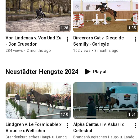
1:28
1:35
Von Lindenau v. Von Und Zu 
Direcrors Cut v. Diego de 
- Don Crusador
Semilly - Carleyle
284 views
•
2 months ago
162 views
•
3 months ago
Neustädter Hengste 2024
Play all
1:10
1:51
Lindgren v. Le Formidable x 
Alpha Centauri v. Askari x 
Ampère x Weltruhm
Cellestial
Brandenburgisches Haupt- u. Landgestüt Neustadt
Brandenburgisches Haupt- u. Landgestüt Neustadt