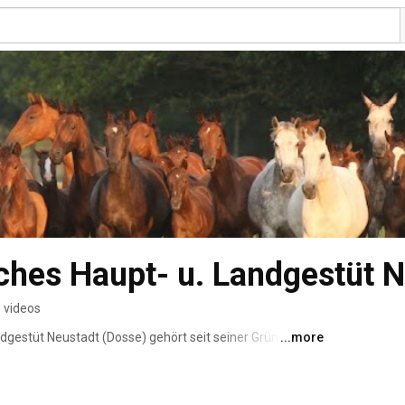
hes Haupt- u. Landgestüt N
 videos
gestüt Neustadt (Dosse) gehört seit seiner Gründung 
...more
chen Gestüten in der Bundesrepublik Deutschland. 