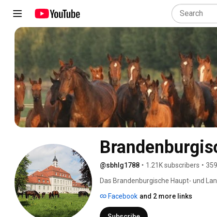
Brandenburgisc
@sbhlg1788
•
1.21K subscribers
•
359
Das Brandenburgische Haupt- und Land
im Jahre 1788 zu den ältesten staatli
Facebook
and 2 more links
Subscribe