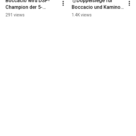
Boccacio wird DSP-
🥇Doppelsiege für 
Champion der 5-
Boccacio und Kamino 
jährigen Dressurpferde
Real - Fohlenschau im 
291 views
1.4K views
Hauptgestüt