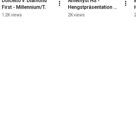
Dolcetto v. Diamond 
Amethyst HS - 
First - Millennium/T.
Hengstpräsentation 
Neustadt (Dosse)
1.2K views
2K views