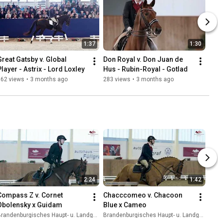
1:37
1:30
Great Gatsby v. Global 
Don Royal v. Don Juan de 
Player - Astrix - Lord Loxley
Hus - Rubin-Royal - Gotlad 
162 views
•
3 months ago
283 views
•
3 months ago
2:24
1:42
Compass Z v. Cornet 
Chacccomeo v. Chacoon 
Obolensky x Guidam
Blue x Cameo
randenburgisches Haupt- u. Landgestüt Neustadt
Brandenburgisches Haupt- u. Landgestüt Neustadt