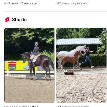
6.4K views
•
2 years ago
500 views
•
2 years ago
Shorts