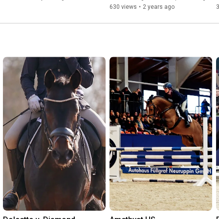
Zuspruch der Züchter erhielt, stehen mit dem auffällig 
630 views
•
2 years ago
farbenfrohen Fuchs Unisono ein weiterer Neuzugang aus 
dieser Zusammenarbeit zur Verfügung.

Unsere Teams der Deck- und Besamungsstationen stehen 
Ihnen mit umfassender Beratung und exzellentem Service zur 
Seite. Das attraktive Angebot an Hengsten im 
Decktaxensplitting haben wir für die kommende Saison 
deutlich erweitert. 

KONTAKT:

Team EU-Besamungsstation Neustadt (Dosse)

Beratung und weitere Informationen rund um die Leistungen 
der Besamungsstation Neustadt (Dosse)

 +49 33970 5029151

 +49 33970 5029847

 besamung@neustaedter-gestuete.de