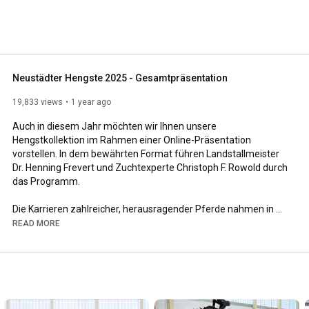
Neustädter Hengste 2025 - Gesamtpräsentation
19,833 views
1 year ago
Auch in diesem Jahr möchten wir Ihnen unsere 
Hengstkollektion im Rahmen einer Online-Präsentation 
vorstellen. In dem bewährten Format führen Landstallmeister 
Dr. Henning Frevert und Zuchtexperte Christoph F. Rowold durch 
das Programm. 

Die Karrieren zahlreicher, herausragender Pferde nahmen in 
Neustadt ihren Ursprung!

READ MORE
Mit seinem vermögenden Springen fiel der Hengst Kamino Real 
in dieser Saison besonders auf. Er überzeugte damit auch 
seinen neuen Mitbesitzer, den Europameister 2021 und Sieger 
des Großen Preis von Aachen 2024, André Thieme, der nun 
seine weitere Förderung im Springsport übernommen hat. 