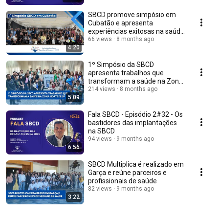
SBCD promove simpósio em
Cubatão e apresenta
experiências exitosas na saúde
do município
66 views
8 months ago
4:20
1º Simpósio da SBCD
apresenta trabalhos que
transformam a saúde na Zona
Norte de SP
214 views
8 months ago
5:09
Fala SBCD - Episódio 2#32 - Os
bastidores das implantações
na SBCD
94 views
9 months ago
6:56
SBCD Multiplica é realizado em
Garça e reúne parceiros e
profissionais de saúde
82 views
9 months ago
3:22