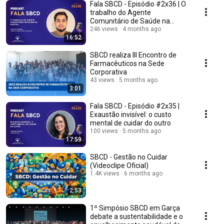
Fala SBCD - Episódio #2x36 | O
trabalho do Agente
Comunitário de Saúde na
prática
246 views
4 months ago
16:52
SBCD realiza III Encontro de
Farmacêuticos na Sede
Corporativa
43 views
5 months ago
3:01
Fala SBCD - Episódio #2x35 |
Exaustão invisível: o custo
mental de cuidar do outro
100 views
5 months ago
17:59
SBCD - Gestão no Cuidar
(Videoclipe Oficial)
1.4K views
6 months ago
2:53
1º Simpósio SBCD em Garça
debate a sustentabilidade e o