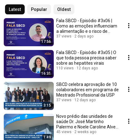
Latest
Popular
Oldest
Fala SBCD - Episódio #3x06 |
Como as emoções influenciam
a alimentação e o risco de
doenças crônicas
37 views
2 days ago
17:56
Fala SBCD - Episódio #3x05 | O
que toda pessoa precisa saber
sobre as hepatites virais
110 views
12 days ago
16:31
SBCD celebra aprovação de 10
colaboradores em programa de
Mestrado Profissional da USP
37 views
12 days ago
3:15
Novo prédio das unidades de
saúde Dr. José Martinho
Palermo e Noele Caroline Alves
- Garça (SP)
45 views
2 weeks ago
1:49