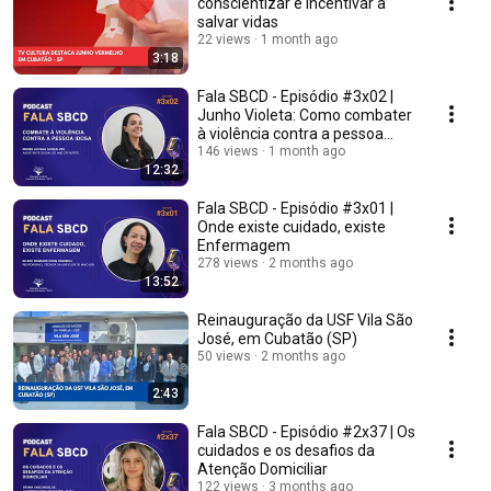
conscientizar e incentivar a
salvar vidas
22 views
1 month ago
3:18
Fala SBCD - Episódio #3x02 |
Junho Violeta: Como combater
à violência contra a pessoa
idosa?
146 views
1 month ago
12:32
Fala SBCD - Episódio #3x01 |
Onde existe cuidado, existe
Enfermagem
278 views
2 months ago
13:52
Reinauguração da USF Vila São
José, em Cubatão (SP)
50 views
2 months ago
2:43
Fala SBCD - Episódio #2x37 | Os
cuidados e os desafios da
Atenção Domiciliar
122 views
3 months ago