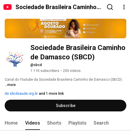
Sociedade Brasileira Caminho
de Damasco (SBCD)
Sociedade Brasileira Caminho 
de Damasco (SBCD)
@sbcd
1.11K subscribers
•
200 videos
Canal do Youtube da Sociedade Brasileira Caminho de Damasco (SBCD). 
...more
sbcdsaude.org.br
and 1 more link
Subscribe
Home
Videos
Shorts
Playlists
Search