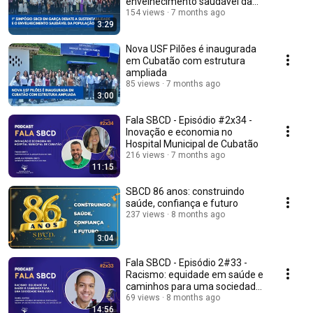
envelhecimento saudável da
população
154 views
7 months ago
3:29
Nova USF Pilões é inaugurada
em Cubatão com estrutura
ampliada
85 views
7 months ago
3:00
Fala SBCD - Episódio #2x34 -
Inovação e economia no
Hospital Municipal de Cubatão
216 views
7 months ago
11:15
SBCD 86 anos: construindo
saúde, confiança e futuro
237 views
8 months ago
3:04
Fala SBCD - Episódio 2#33 -
Racismo: equidade em saúde e
caminhos para uma sociedade
mais justa
69 views
8 months ago
14:56