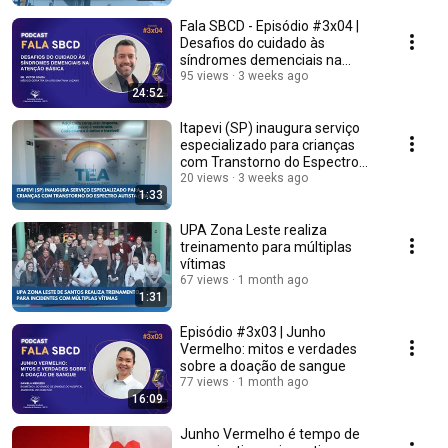
Fala SBCD - Episódio #3x04 |
Desafios do cuidado às
síndromes demenciais na
Atenção Básica
95 views
3 weeks ago
24:52
Itapevi (SP) inaugura serviço
especializado para crianças
com Transtorno do Espectro
Autista (TEA)
20 views
3 weeks ago
1:33
UPA Zona Leste realiza
treinamento para múltiplas
vítimas
67 views
1 month ago
1:31
Episódio #3x03 | Junho
Vermelho: mitos e verdades
sobre a doação de sangue
77 views
1 month ago
16:09
Junho Vermelho é tempo de