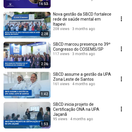
16:53
Nova gestão da SBCD fortalece
rede de saúde mental em
Itapevi
208 views
3 months ago
2:28
SBCD marcou presença no 39º
Congresso do COSEMS/SP
117 views
3 months ago
2:26
SBCD assume a gestão da UPA
Zona Leste de Santos
161 views
4 months ago
1:42
SBCD inicia projeto de
Certificação ONA na UPA
Jaçanã
95 views
4 months ago
1:53