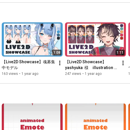
1:08
1:11
【Live2D Showcase】魂募集
【Live2D Showcase】
中モデル
yashyuka  様　illustration 
&Live2D Rigging
163 views
•
1 year ago
247 views
•
1 year ago