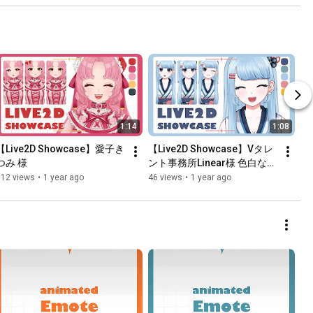
1:14
1:08
【Live2D Showcase】愛子き
【Live2D Showcase】Vタレ
つみ 様
ント事務所Linear様 色白な海
洋モチーフの女の子
112 views
•
1 year ago
46 views
•
1 year ago