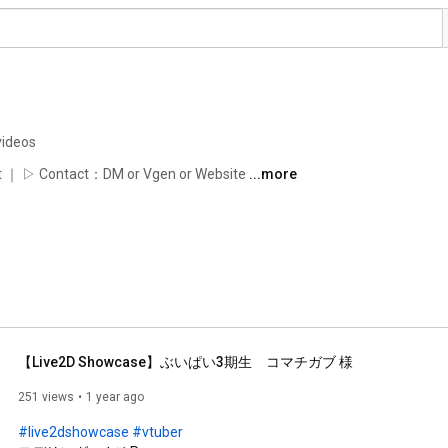
videos
rtist ｜ ▷ Contact：DM or Vgen or Website 
...more
【Live2D Showcase】ぶいぱい3期生　コマチガブ 様
251 views
1 year ago
#live2dshowcase
#vtuber