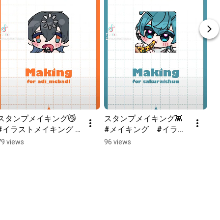
スタンプメイキング😼 
スタンプメイキング👾  
#イラストメイキング #
#メイキング　#イラス
イラスト #shorts
ト #イラストメイキン
79 views
96 views
グ #アニメーション 
#shorts