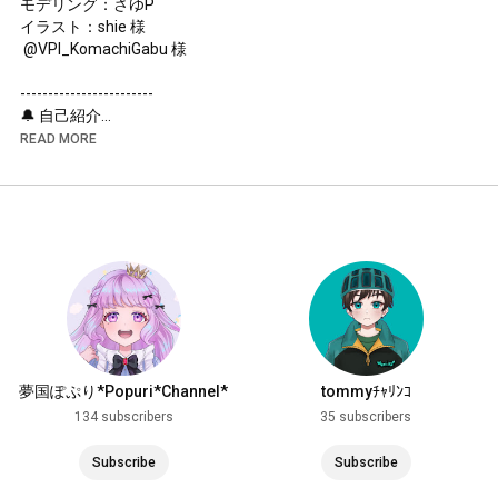
モデリング：さゆP

イラスト：shie 様

 @VPI_KomachiGabu 様

------------------------

🔔 自己紹介

------------------------

READ MORE
　イラストレーター兼Live2Dモデラー

　綺麗目なイラストとSDキャラが得意です！

　甘いものが大好き！

------------------------

😼 さゆPのリンク一覧

------------------------

　Twitter :  
https://x.com/to_yu_san
　webサイト :  
https://sayu-p-site.studio.site/
------------------------

夢国ぽぷり*Popuri*Channel*
tommyﾁｬﾘﾝｺ
📧 お問い合わせ

134 subscribers
35 subscribers
------------------------

　sayuchan119@gmail.com

Subscribe
Subscribe
上記またはTwitterDMあてにお気軽にご連絡くださいませ！