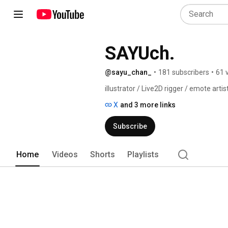
SAYUch.
@sayu_chan_
•
181 subscribers
•
61 
illustrator / Live2D rigger / emote a
X
and 3 more links
Subscribe
Home
Videos
Shorts
Playlists