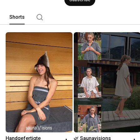
Shorts
Handgefertigte 
🌿 Saunavisions 