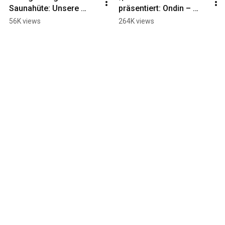
Saunahüte: Unsere 
präsentiert: Ondin – 
Produktion
Exklusive 
56K views
264K views
Saunabekleidung aus 
Südtirol!