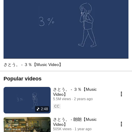
さとう。 - ３％【Music Video】
Popular videos
さとう。 - ３％【Music
Video】
5.5M views
2 years ago
CC
2:48
さとう。 - 朗朗【Music
Video】
505K views
1 year ago