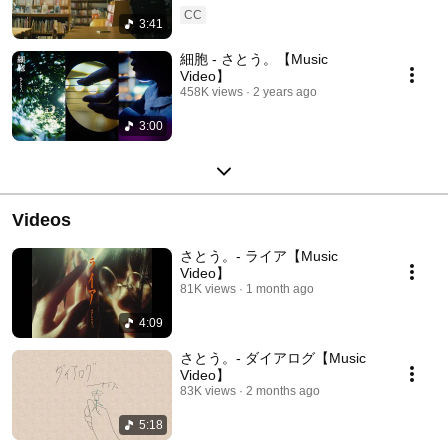
CC
3:41
細胞 - さとう。【Music
Video】
458K views
2 years ago
3:00
Videos
さとう。- ライア【Music
Video】
81K views
1 month ago
4:09
さとう。- ダイアログ【Music
Video】
83K views
2 months ago
5:18