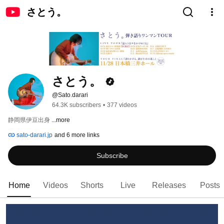
さとう。
さとう。
@Sato.darari
64.3K subscribers
•
377 videos
静岡県伊豆出身 
...more
sato-darari.jp
and 6 more links
Subscribe
Home
Videos
Shorts
Live
Releases
Posts