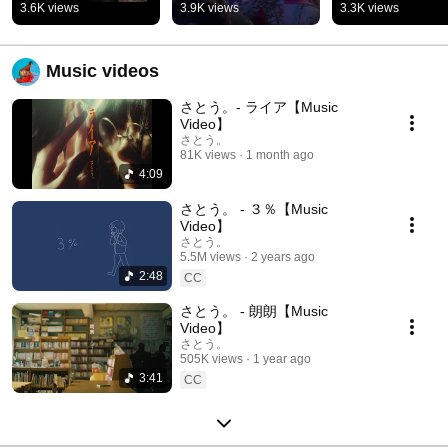
切りにファイナル
いよいよファイナル
ナル公演まで残り
3.6K views
3.9K views
3.3K views
11/28日本橋三井ホ
東京公演！🎸🥁渋谷
日💥渋谷WWW
ールまで全13公演。
WWWにてお待ちし
お待ちしており
FC先行は7/22まで！ 
ております🔥🔥
🎸🥁 #sswさとう
Music videos
#SSWさとう。
さとう。- ライア【Music
Video】
さとう。
81K views
1 month ago
4:09
さとう。 - ３％【Music
Video】
さとう。
5.5M views
2 years ago
2:48
CC
さとう。 - 朗朗【Music
Video】
さとう。
505K views
1 year ago
3:41
CC