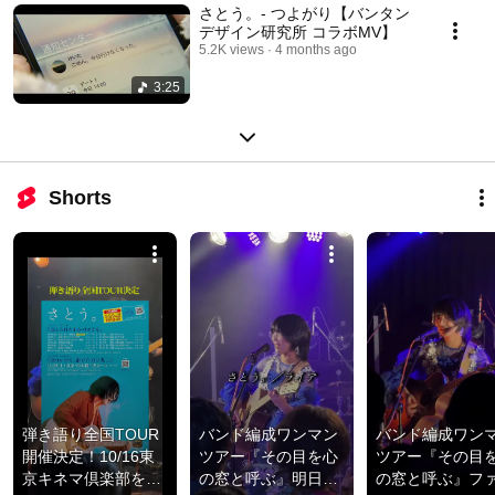
さとう。- つよがり【バンタン
デザイン研究所 コラボMV】
5.2K views
4 months ago
3:25
Shorts
弾き語り全国TOUR
バンド編成ワンマン
バンド編成ワン
開催決定！10/16東
ツアー『その目を心
ツアー『その目
京キネマ倶楽部を皮
の窓と呼ぶ』明日は
の窓と呼ぶ』フ