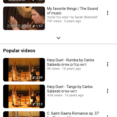
My favorite things / The Sound
of music
שרי שמש נבל קלאסי Sarah Shemesh
747 views
3 years ago
1:57
Popular videos
Harp Duet - Rumba by Carlos
Salzedo דואו נבלים אפיס
5K views
16 years ago
2:09
Harp Duet - Tango by Carlos
Salzedo דואו אפיס
4.6K views
16 years ago
2:13
C. Saint-Saens Romance op. 37