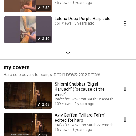
46 views
3 years ago
2:53
Lelena Deep Purple Harp solo
661 views
3 years ago
3:49
my covers
Harp solo covers for songs. עיבודים לנבל לשירים מוכרים
Shlomi Shabbat “Biglal
Haruach” (“because of the
wind”)
שרי שמש נבל קלאסי Sarah Shemesh
139 views
3 years ago
2:07
Aviv Geffen “Millard Toi’m” -
edited for harp
שרי שמש נבל קלאסי Sarah Shemesh
56 views
3 years ago
1:35