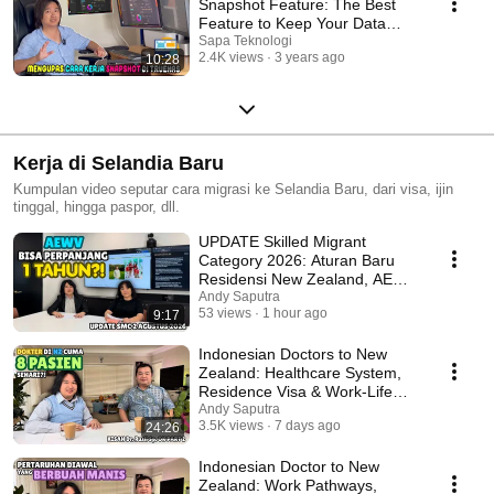
Snapshot Feature: The Best
Feature to Keep Your Data
Safe and Secure
Sapa Teknologi
2.4K views
3 years ago
10:28
Kerja di Selandia Baru
Kumpulan video seputar cara migrasi ke Selandia Baru, dari visa, ijin
tinggal, hingga paspor, dll.
UPDATE Skilled Migrant
Category 2026: Aturan Baru
Residensi New Zealand, AEWV
Bisa Diperpanjang?
Andy Saputra
53 views
1 hour ago
9:17
Indonesian Doctors to New
Zealand: Healthcare System,
Residence Visa & Work-Life
Balance
Andy Saputra
3.5K views
7 days ago
24:26
Indonesian Doctor to New
Zealand: Work Pathways,