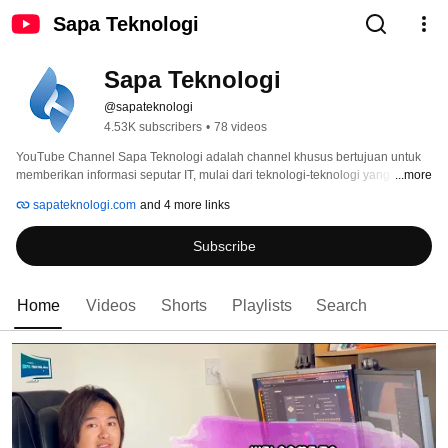
Sapa Teknologi
Sapa Teknologi
@sapateknologi
4.53K subscribers
•
78 videos
YouTube Channel Sapa Teknologi adalah channel khusus bertujuan untuk 
memberikan informasi seputar IT, mulai dari teknologi-teknologi yang ada di 
...more
Selandia Baru dan aplikasi-aplikasi apa saja yang bisa diterapkan di 
sapateknologi.com
and 4 more links
Indonesia maupun di negara lain. 
Subscribe
Home
Videos
Shorts
Playlists
Search