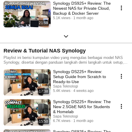
Synology DS925+ Review: The
Newest NAS for Private Cloud,
Backup & Docker Server
5.1K views
1 month ago
21:59
Review & Tutorial NAS Synology
Playlist ini berisi kumpulan video yang mengulas berbagai model NAS
Synology, disertai dengan panduan langkah demi langkah untuk setup,
konfigurasi, dan optimisasi sistem penyimpanan jaringan Anda. Temukan
Synology DS225+ Review:
tips berguna dan trik untuk mendapatkan performa terbaik dari solusi
NAS Synology.
Setup Guide from Scratch to
Ready-to-Use
Sapa Teknologi
5.4K views
4 weeks ago
17:38
Synology DS225+ Review: The
New 2.5GbE NAS for Students
& Homelab
Sapa Teknologi
6.7K views
1 month ago
15:50
Synology DS925+ Review: The