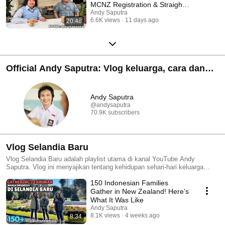
MCNZ Registration & Straight
to Residence Visa
Andy Saputra
6.6K views
11 days ago
20:48
Official Andy Saputra: Vlog keluarga, cara dan
peluang kerja di Selandia Baru 🇮🇩✈️🇳🇿
Andy Saputra
@andysaputra
70.9K subscribers
Vlog Selandia Baru
Vlog Selandia Baru adalah playlist utama di kanal YouTube Andy
Saputra. Vlog ini menyajikan tentang kehidupan sehari-hari keluarga
Saputra di Selandia Baru. Tidak hanya itu, Vlog Selandia Baru juga berisi
150 Indonesian Families
kelucuan Jayden dan Jensen yang edukatif dan menarik untuk buah hati.
Playlist ini pada awalnya bernama NZ Life Vlog (New Zealand Life Vlog)
Gather in New Zealand! Here’s
dari Maret 2018 hingga diubah menjadi Vlog Selandia Baru pada
What It Was Like
November 2021. Jangan lupa klik Like, Comment, dan Subscribe jika
Andy Saputra
Anda menyukai video kita. Salam hangat, Keluarga Saputra
8.1K views
4 weeks ago
8:34