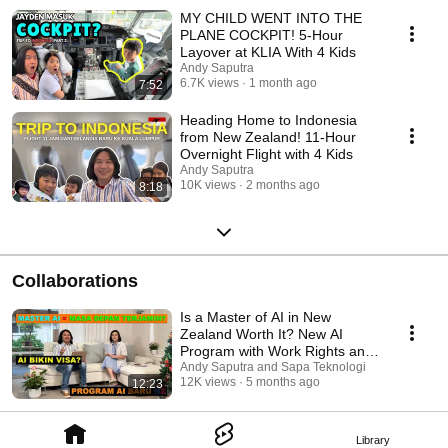
MY CHILD WENT INTO THE
PLANE COCKPIT! 5-Hour
Layover at KLIA With 4 Kids
Andy Saputra
6.7K views
1 month ago
7:52
Heading Home to Indonesia
from New Zealand! 11-Hour
Overnight Flight with 4 Kids
Andy Saputra
10K views
2 months ago
8:18
Collaborations
Is a Master of AI in New
Zealand Worth It? New AI
Program with Work Rights and
an Open Work Visa
Andy Saputra and Sapa Teknologi
12K views
5 months ago
12:23
Library