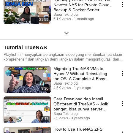
Newest NAS for Private Cloud,
Backup & Docker Server
Sapa Teknologi
5.1K views
1 month ago
21:59
Tutorial TrueNAS
Playlist ini menyajikan serangkaian video yang memberikan panduan
komprehensif dan langkah demi langkah dalam mengonfigurasi dan
mengelola TrueNAS. Dari dasar-dasar instalasi hingga tips dan trik
Migrating TrueNAS VMs to
lanjutan, temukan semua yang Anda perlu ketahui untuk
memaksimalkan sistem penyimpanan berbasis TrueNAS.
Hyper-V Without Reinstalling
the OS: A Complete & Easy
Guide
Sapa Teknologi
4.5K views
1 year ago
9:30
Cara Download dan Install
QBittorent di TrueNAS -- Asik
banget, bisa punya server
torrent sendiri
Sapa Teknologi
2K views
3 years ago
8:47
How to Use TrueNAS ZFS