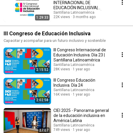
INTERNACIONAL DE
EDUCACIÓN INCLUSIVA|
SANTILLANA LATINOAMÉRICA
Santillana Latinoamérica
22K views
3 months ago
1:29:33
III Congreso de Educación Inclusiva
Capacitar y acompañar para un futuro inclusivo y sostenible
III Congreso Internacional de
Educación Inclusiva. Día 23 |
Santillana Latinoamérica
Santillana Latinoamérica
28K views
1 year ago
2:15:52
III Congreso Educación
Inclusiva. Día 24
Santillana Latinoamérica
16K views
1 year ago
2:02:58
CIEI 2025 - Panorama general
de la educación inclusiva en
América Latina
Santillana Latinoamérica
749 views
1 year ago
27:07