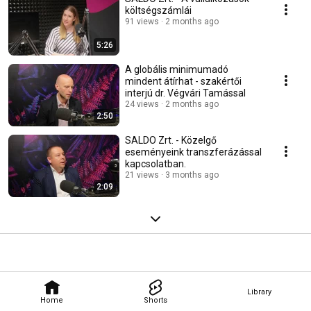
költségszámlái
91 views
2 months ago
5:26
A globális minimumadó
mindent átírhat - szakértői
interjú dr. Végvári Tamással
24 views
2 months ago
2:50
SALDO Zrt. - Közelgő
eseményeink transzferázással
kapcsolatban.
21 views
3 months ago
2:09
Library
Home
Shorts