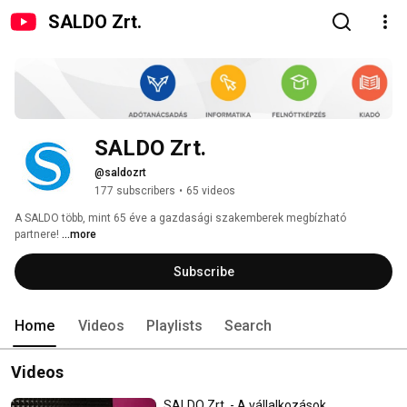
SALDO Zrt.
SALDO Zrt.
@saldozrt
177 subscribers
•
65 videos
A SALDO több, mint 65 éve a gazdasági szakemberek megbízható 
partnere! 
...more
Subscribe
Home
Videos
Playlists
Search
Videos
SALDO Zrt. - A vállalkozások