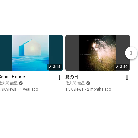
3:15
3:50
Beach House
夏の日
佐久間 龍星
佐久間 龍星
.3K views
•
1 year ago
1.8K views
•
2 months ago