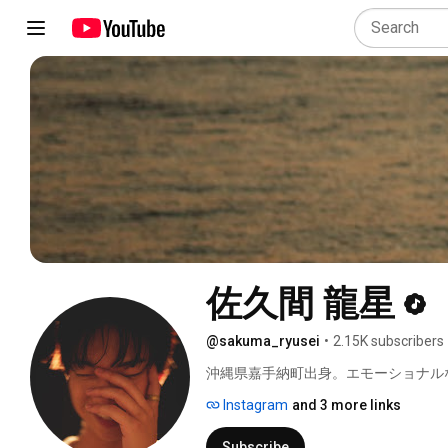
佐久間 龍星
@sakuma_ryusei
•
2.15K subscribers
沖縄県嘉手納町出身。エモーショナルな歌
R&Bと融合させたシンガーソングラ
Instagram
and 3 more links
独自の音楽世界を描き出す。 
Subscribe