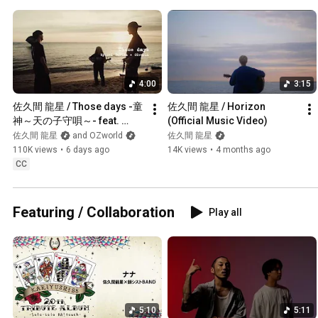
4:00
3:15
佐久間 龍星 / Those days -童
佐久間 龍星 / Horizon 
神～天の子守唄～- feat. 
(Official Music Video)
OZworld (Official Music 
佐久間 龍星
and OZworld
佐久間 龍星
Video)
110K views
•
6 days ago
14K views
•
4 months ago
CC
Featuring / Collaboration
Play all
5:10
5:11