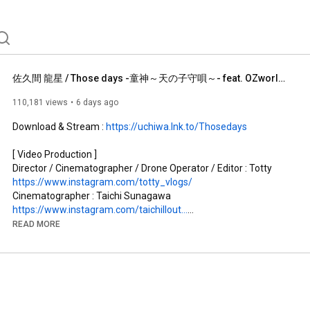
佐久間 龍星 / Those days -童神～天の子守唄～- feat. OZworld (Official Music Video)
110,181 views
6 days ago
Download & Stream : 
https://uchiwa.lnk.to/Thosedays
[ Video Production ]

Director / Cinematographer / Drone Operator / Editor : Totty 
https://www.instagram.com/totty_vlogs/
Cinematographer : Taichi Sunagawa 
https://www.instagram.com/taichillout...
Additional Camera : Perry 
READ MORE
https://www.instagram.com/kaito_perry/
Assistant Camera : Koudai Matayoshi 

Colorist : REN ISHIBASHI 
https://www.instagram.com/ren_lunique/
Hair & Make up：KAY 
https://www.instagram.com/hair_design...