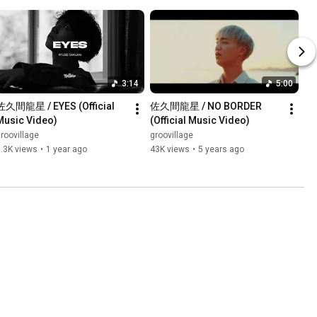
3:14
5:00
佐久間龍星 / EYES (Official 
佐久間龍星 / NO BORDER 
Music Video)
(Official Music Video)
roovillage
groovillage
.3K views
•
1 year ago
43K views
•
5 years ago