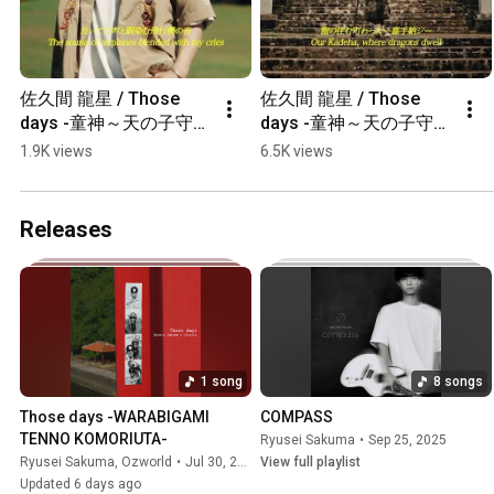
佐久間 龍星 / Those 
佐久間 龍星 / Those 
days -童神～天の子守唄
days -童神～天の子守唄
～- feat. OZworld 
～- feat. OZworld 
1.9K views
6.5K views
(Official Music Video) 
(Official Music Video) 
佐久間 龍星 Verse
OZworld Verse
Releases
1 song
8 songs
Those days -WARABIGAMI 
COMPASS
TENNO KOMORIUTA-
Ryusei Sakuma
•
Sep 25, 2025
Ryusei Sakuma
,
Ozworld
•
Jul 30, 2026
View full playlist
Updated 6 days ago