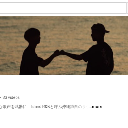
•
33 videos
声を武器に、Island R&Bと呼ぶ沖縄独自のサウンドを
...more
イター。温かくも力強い歌声は聴く人の心を瞬時に捉え、