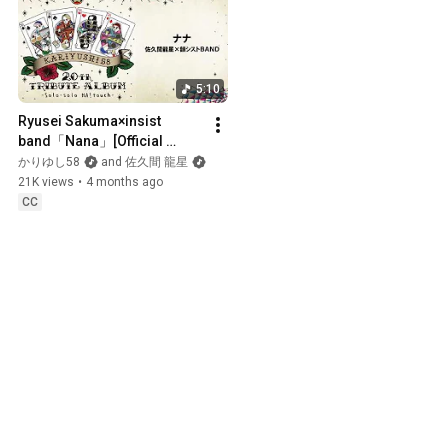
5:10
Ryusei Sakuma×insist 
band「Nana」[Official 
Audio]
かりゆし58
and 佐久間 龍星
21K views
•
4 months ago
CC