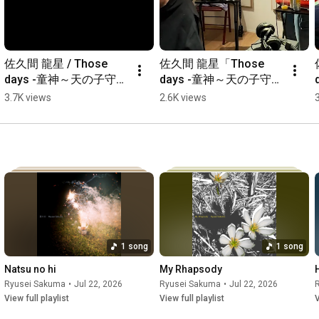
佐久間 龍星 / Those 
佐久間 龍星「Those 
days -童神～天の子守唄
days -童神～天の子守唄
～- feat. OZworld 
～- feat. OZworld」作
3.7K views
2.6K views
(Official Music Video) 
曲風景🐉🌺
Out Now
1 song
1 song
Natsu no hi
My Rhapsody
Ryusei Sakuma
•
Jul 22, 2026
Ryusei Sakuma
•
Jul 22, 2026
View full playlist
View full playlist
V