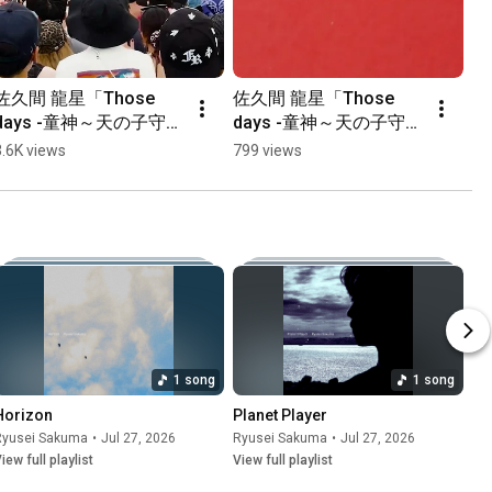
佐久間 龍星「Those 
佐久間 龍星「Those 
days -童神～天の子守唄
days -童神～天の子守唄
～- feat. OZworld」ラ
～- feat. OZworld」イ
3.6K views
799 views
イブ初披露！（Ocean 
ンタビュー後半
Peoples）
1 song
1 song
Horizon
Planet Player
Ryusei Sakuma
•
Jul 27, 2026
Ryusei Sakuma
•
Jul 27, 2026
iew full playlist
View full playlist