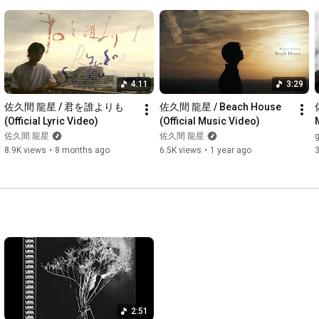
Special Thanks：Koja Misako, Alan Okuma, Kadena Junior High 
School, Yatchabou 
https://www.instagram.com/yatchabou/
 , 
Kichijoji, haru. 
https://www.instagram.com/hahaharu777/
 , 
Yurina Miya 
https://www.instagram.com/38uia/
 , Friends & 
Family of Kadena

4:11
3:29
佐久間 龍星 / 君を誰よりも 
佐久間 龍星 / Beach House 
[ Music ]

(Official Lyric Video)
(Official Music Video)
Lyrics : Ryusei Sakuma 
佐久間 龍星
佐久間 龍星
g
https://www.instagram.com/sakuma_ryus...
 , OZworld  
8.9K views
•
8 months ago
6.5K views
•
1 year ago
3
https://www.instagram.com/ozworld_off...
 , Koja Misako

Music : Seann Bowe 
https://www.instagram.com/seannbowe/
 , 
Kazuya Sahara

Produced by : Sean Bowe 
https://www.instagram.com/seannbowe/
Recording Engineer : Junya Endo (Plick Pluck) 
https://www.instagram.com/junyaendo/
Mixing Engineer : Gregory Germain 
https://www.instagram.com/mixedbygreg/
[ Artwork ]

Creative Director : haru. 
https://www.instagram.com/hug_inc/
 , 
2:51