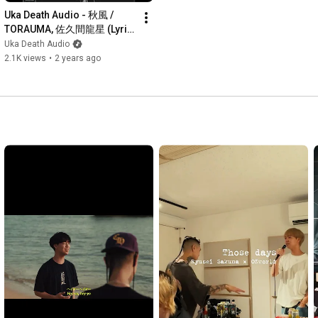
https://www.instagram.com/hahaharu777/
Uka Death Audio - 秋風 / 
Photographer : Jonji 
TORAUMA, 佐久間龍星 (Lyric 
https://www.instagram.com/okinawa_pho...
Video)
Uka Death Audio
Creative Producer : Yurina Miya 
2.1K views
•
2 years ago
https://www.instagram.com/38uia/
Produced by UCHIWA LABEL

[SNS]

Instagram: 
https://www.instagram.com/sakuma_ryus...
Tiktok: 
https://www.tiktok.com/@sakuma_ryusei_
X:  
https://x.com/ArhrRyusei
Linktree: 
https://linktr.ee/sakuma_ryusei
#佐久間龍星
#RyuseiSakuma
#thosedays