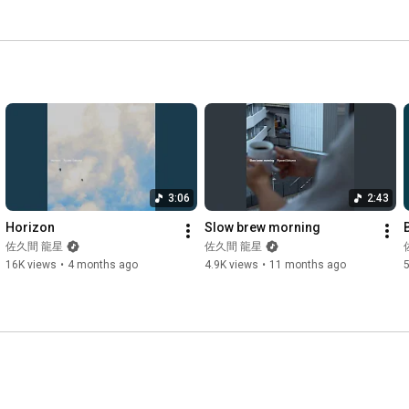
3:06
2:43
Horizon
Slow brew morning
佐久間 龍星
佐久間 龍星
16K views
•
4 months ago
4.9K views
•
11 months ago
5