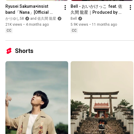
Ryusei Sakuma×insist 
Bell - おいかけっこ  feat. 佐
band「Nana」[Official 
久間 龍星｜Produced by 
Audio]
Bigo
かりゆし58
and 佐久間 龍星
Bell
21K views
•
4 months ago
5.9K views
•
11 months ago
CC
CC
Shorts