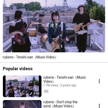
rubens - Tenshi-san（Music Video）
Popular videos
rubens - Tenshi-san（Music
Video）
1.7M views
2 years ago
CC
4:50
rubens - Don't stop the
wind（Music Video）