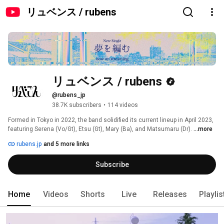
リュベンス / rubens
リュベンス / rubens
@rubens_jp
38.7K subscribers
•
114 videos
Formed in Tokyo in 2022, the band solidified its current lineup in April 2023, 
featuring Serena (Vo/Gt), Etsu (Gt), Mary (Ba), and Matsumaru (Dr). 
...more
rubens.jp
and 5 more links
Subscribe
Home
Videos
Shorts
Live
Releases
Playlis