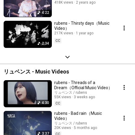
418K views
2 years ago
4:22
rubens - Thirsty days（Music
Video）
217K views
1 year ago
CC
2:34
リュベンス - Music Videos
rubens - Threads of a
Dream（Official Music Video）
リュベンス / rubens
55K views
3 weeks ago
4:30
CC
rubens - Bad rain（Music
Video）
リュベンス / rubens
20K views
5 months ago
3:37
CC