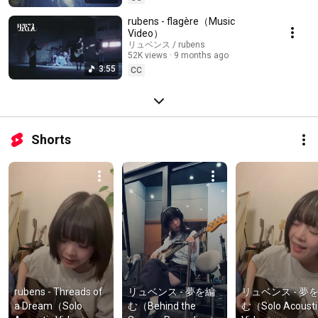
rubens - flagère（Music
Video）
リュベンス / rubens
52K views
9 months ago
3:55
CC
Shorts
rubens - Threads of 
リュベンス - 夢を編
リュベンス - 夢
a Dream（Solo 
む（Behind the 
む（Solo Acoustic