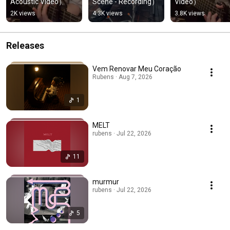
Acoustic Video）
Scene - Recording）
Video）
2K views
4.3K views
3.8K views
Releases
Vem Renovar Meu Coração
Rubens · Aug 7, 2026
1
MELT
rubens · Jul 22, 2026
11
murmur
rubens · Jul 22, 2026
5