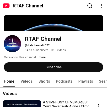
RTAF Channel
RTAF Channel
@rtafchannel4622
34.6K subscribers
•
815 videos
More about this channel
...more
Subscribe
Home
Videos
Shorts
Podcasts
Playlists
Sea
Videos
A SYMPHONY OF MEMORIES :
You'll Never Walk Alone / Climb