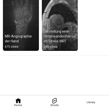
Darstellung einer 
MR-Angiographie 
Hinterwandischämie 
der Hand
im Stress-MRT
675 views
280 views
Library
Home
Shorts