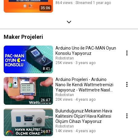
864 views
Streamed 1 year ago
35:06
Maker Projeleri
Arduino Uno ile PAC-MAN Oyun
Konsolu Yapıyoruz
Robotistan
25K views
3 years ago
8:41
Arduino Projeleri - Arduino
Nano İle Kendi Wattmetremizi
Yapıyoruz - Wattmetre Nasıl
Yapılır?
Robotistan
20K views
4 years ago
26:47
Bulunduğunuz Mekanın Hava
Kalitesini Ölçün! Hava Kalitesi
Ölçüm Cihazı Yapıyoruz
Robotistan
14K views
4 years ago
24:07