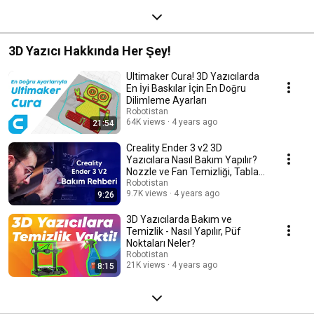
3D Yazıcı Hakkında Her Şey!
Ultimaker Cura! 3D Yazıcılarda
En İyi Baskılar İçin En Doğru
Dilimleme Ayarları
Robotistan
64K views
4 years ago
21:54
Creality Ender 3 v2 3D
Yazıcılara Nasıl Bakım Yapılır?
Nozzle ve Fan Temizliği, Tabla
Kalibrasyonu
Robotistan
9.7K views
4 years ago
9:26
3D Yazıcılarda Bakım ve
Temizlik - Nasıl Yapılır, Püf
Noktaları Neler?
Robotistan
21K views
4 years ago
8:15