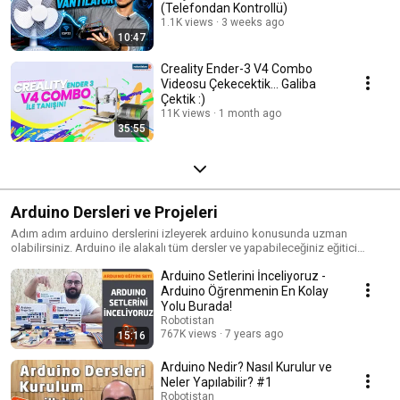
(Telefondan Kontrollü)
1.1K views
3 weeks ago
10:47
Creality Ender-3 V4 Combo
Videosu Çekecektik… Galiba
Çektik :)
11K views
1 month ago
35:55
Arduino Dersleri ve Projeleri
Adım adım arduino derslerini izleyerek arduino konusunda uzman
olabilirsiniz. Arduino ile alakalı tüm dersler ve yapabileceğiniz eğitici
arduino projeleri bu listede sizlerle. Hemen izlemeye başla ve sen de yap!
Arduino Setlerini İnceliyoruz -
Arduino Öğrenmenin En Kolay
Yolu Burada!
Robotistan
767K views
7 years ago
15:16
Arduino Nedir? Nasıl Kurulur ve
Neler Yapılabilir? #1
Robotistan