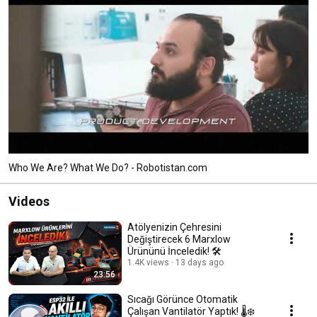
Who We Are? What We Do? - Robotistan.com
Videos
Atölyenizin Çehresini
Değiştirecek 6 Marxlow
Ürününü İnceledik! 🛠️
1.4K views
13 days ago
23:56
Sıcağı Görünce Otomatik
Çalışan Vantilatör Yaptık! 🌡️❄️