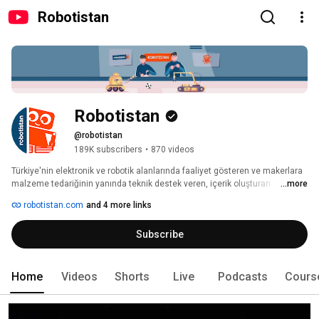
Robotistan
Robotistan
@robotistan
189K subscribers
•
870 videos
Türkiye'nin elektronik ve robotik alanlarında faaliyet gösteren ve makerlara 
malzeme tedariğinin yanında teknik destek veren, içerik oluşturan 
...more
Robotistan.com'un resmi kanalıdır. 
robotistan.com
and 4 more links
Subscribe
Home
Videos
Shorts
Live
Podcasts
Cours