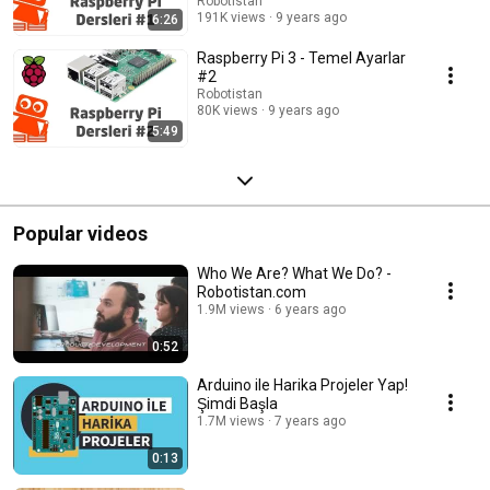
Robotistan
191K views
9 years ago
6:26
Raspberry Pi 3 - Temel Ayarlar
#2
Robotistan
80K views
9 years ago
5:49
Popular videos
Who We Are? What We Do? -
Robotistan.com
1.9M views
6 years ago
0:52
Arduino ile Harika Projeler Yap!
Şimdi Başla
1.7M views
7 years ago
0:13