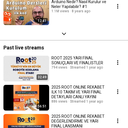
Arduino Nedir? Nasıl Kurulur ve
Neler Yapılabilir? #1
1.1M views
8 years ago
12:41
Past live streams
ROOT 2025 YARI FİNAL
SONUÇLARI VE FİNALİSTLER
794 views
Streamed 1 year ago
32:49
2025 ROOT ONLINE REKABET
İLK 10 TAKIM VE YARI FİNAL
DETAYLARI CANLI YAYINI
886 views
Streamed 1 year ago
56:51
2025 ROOT ONLINE REKABET
DEĞERLENDİRME VE YARI
FİNAL LANSMANI