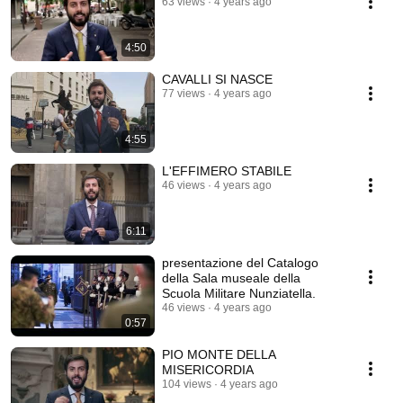
63 views
4 years ago
4:50
CAVALLI SI NASCE
77 views
4 years ago
4:55
L'EFFIMERO STABILE
46 views
4 years ago
6:11
presentazione del Catalogo
della Sala museale della
Scuola Militare Nunziatella.
46 views
4 years ago
0:57
PIO MONTE DELLA
MISERICORDIA
104 views
4 years ago