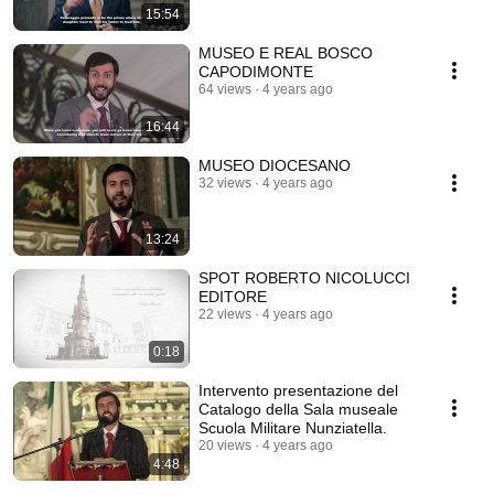
15:54
MUSEO E REAL BOSCO
CAPODIMONTE
64 views
4 years ago
16:44
MUSEO DIOCESANO
32 views
4 years ago
13:24
SPOT ROBERTO NICOLUCCI
EDITORE
22 views
4 years ago
0:18
Intervento presentazione del
Catalogo della Sala museale
Scuola Militare Nunziatella.
20 views
4 years ago
4:48