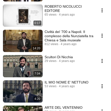
ROBERTO NICOLUCCI
EDITORE
65 views
4 years ago
0:17
Civiltà del ‘700 a Napoli. Il
complesso della Nunziatella tra
Chiesa e Sala museale
812 views
4 years ago
14:20
Scultori Di Nicchia
29 views
4 years ago
7:04
IL MIO NOME E' NETTUNO
53 views
4 years ago
4:20
ARTE DEL VENTENNIO