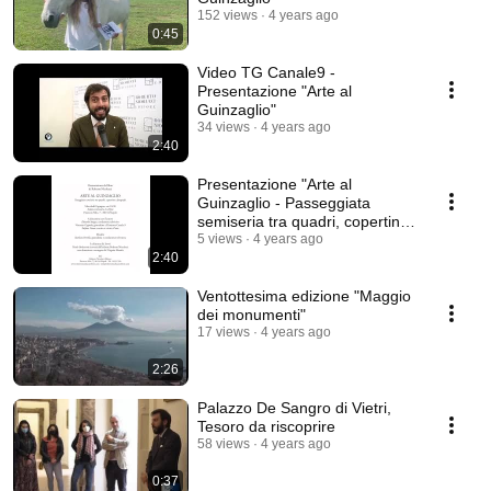
152 views
4 years ago
0:45
Video TG Canale9 -
Presentazione "Arte al
Guinzaglio"
34 views
4 years ago
2:40
Presentazione "Arte al
Guinzaglio - Passeggiata
semiseria tra quadri, copertine
e fotografie"
5 views
4 years ago
2:40
Ventottesima edizione "Maggio
dei monumenti"
17 views
4 years ago
2:26
Palazzo De Sangro di Vietri,
Tesoro da riscoprire
58 views
4 years ago
0:37