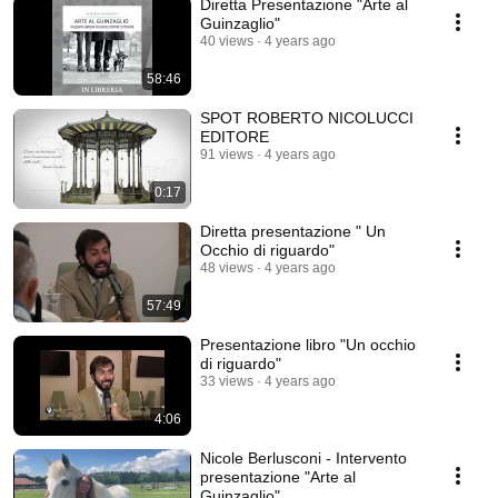
Diretta Presentazione "Arte al
Guinzaglio"
40 views
4 years ago
58:46
SPOT ROBERTO NICOLUCCI
EDITORE
91 views
4 years ago
0:17
Diretta presentazione " Un
Occhio di riguardo"
48 views
4 years ago
57:49
Presentazione libro "Un occhio
di riguardo"
33 views
4 years ago
4:06
Nicole Berlusconi - Intervento
presentazione "Arte al
Guinzaglio"