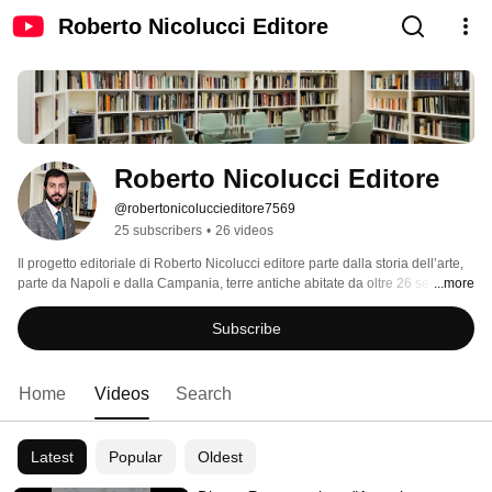
Roberto Nicolucci Editore
Roberto Nicolucci Editore
@robertonicoluccieditore7569
25 subscribers
•
26 videos
Il progetto editoriale di Roberto Nicolucci editore parte dalla storia dell’arte, 
parte da Napoli e dalla Campania, terre antiche abitate da oltre 26 secoli e 
...more
che hanno dato all’arte e alla bellezza infinite opere e opportunità di 
conoscenza. 
Subscribe
Home
Videos
Search
Latest
Popular
Oldest