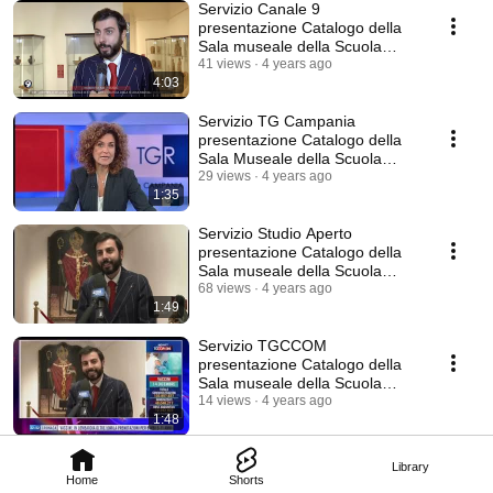
Servizio Canale 9
presentazione Catalogo della
Sala museale della Scuola
Militare Nunziatella.
41 views
4 years ago
4:03
Servizio TG Campania
presentazione Catalogo della
Sala Museale della Scuola
Militare Nunziatella.
29 views
4 years ago
1:35
Servizio Studio Aperto
presentazione Catalogo della
Sala museale della Scuola
Militare Nunziatella.
68 views
4 years ago
1:49
Servizio TGCCOM
presentazione Catalogo della
Sala museale della Scuola
Militare Nunziatella.
14 views
4 years ago
1:48
Library
Home
Shorts